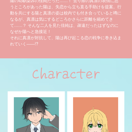
陽の幼馴染みの佳純だった……！ 去り際の真凛の表情に思
うところがあった陽は、失恋から立ち直る手助けを提案。行
動を共にする陽と真凛の姿は校内でも付き合っていると噂に
なるが、真凛は気にするどころかさらに距離を縮めてき
コミックエッセイ
て……？ そんな二人を見た佳純は、疎遠だったはずなのに
閉じる
なぜか陽へと急接近！
それに真凛が対抗して、陽は再び起こる恋の戦争に巻き込ま
れていく――!?