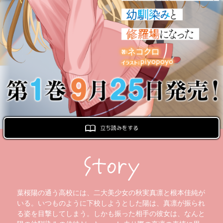
ロサージュノベルス
コミックガルド
コミッククリエ
立ち読みをする
リキューレ
葉桜陽の通う高校には、二大美少女の秋実真凛と根本佳純が
いる。いつものように下校しようとした陽は、真凛が振られ
コミックパルフェ
る姿を目撃してしまう。しかも振った相手の彼女は、なんと