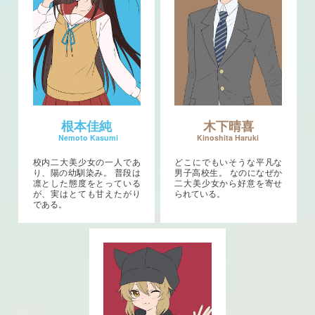
根本佳純
木下晴喜
校内二大美少女の一人であ
どこにでもいそうな平凡な
り、陽の幼馴染み。 普段は
男子高校生。 なのになぜか
凛とした態度をとっている
二大美少女から好意を寄せ
が、実はとても甘えたがり
られている。
である。