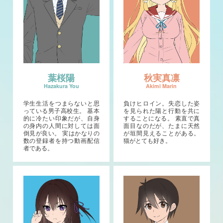
葉桜陽
秋実真凛
学生生活をつまらないと思
負けヒロイン。失恋した姿
っている男子高校生。 基本
を見られた陽と行動を共に
的に冷たい印象だが、自身
することになる。 素直で真
の身内の人間に対しては面
面目なのだが、たまに天然
倒見が良い。 実はかなりの
が垣間見えることがある。
数の登録者を持つ動画配信
猫がとても好き。
者である。