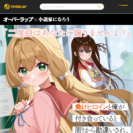
コミック
ライトノベル
コミックガルド
文庫
コミッククリエ
ノベルス
LiQulle
ノベルスf
ラブパルフェ
ロサージュノベルス
その他
通販・NEWS
コミックエッセイ
OVERLAP STORE
ポケットモンスター
オーバーラップ広報室
アニメ
ゲーム
企業
オーバーラップ文庫
会社概要
採用情報
アクセス
オーバーラップホールディングス
お問い合わせはこちら
オーバーラップノベルス
オーバーラップノベルスf