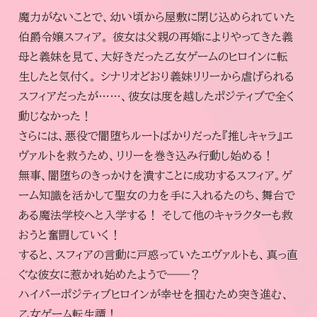
魔力がないことで、幼い頃から屋敷に閉じ込められていた
伯爵令嬢スフィア。 彼女は父親の再婚によりやってきた義
コミックエッセイ
母と義妹を見て、大好きだった乙女ゲームのヒロインに転
閉じる
生したと気付く。 シナリオどおり義妹リリーから虐げられる
スフィアだったが……、彼女は度を越したポジティブで全く
動じなかった！
さらには、悪役で闇堕ちルートばかりだった『推しキャラ』エ
ヴァルトを救うため、リリーを巻き込み行動し始める！
無事、闇堕ちのきっかけを潰すことに成功するスフィア。ゲ
ーム知識を活かして聖女の力を手に入れるたのち、舞台で
ある魔法学校へと入学する！ そして他のキャラクターも救
おうと奮闘していく！
すると、スフィアの言動に戸惑っていたエヴァルトも、真っ直
ぐな彼女に惹かれ始めたようで――？
ハイパーポジティブヒロインが幸せを掴むため突き進む、
乙女ゲーム転生譚！