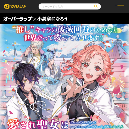
コミック
ライトノベル
コミックガルド
文庫
コミッククリエ
ノベルス
LiQulle
ノベルスf
ラブパルフェ
ロサージュノベルス
その他
通販・NEWS
コミックエッセイ
OVERLAP STORE
ポケットモンスター
オーバーラップ広報室
アニメ
ゲーム
企業
オーバーラップ文庫
会社概要
採用情報
アクセス
オーバーラップホールディングス
お問い合わせはこちら
オーバーラップノベルス
オーバーラップノベルスf