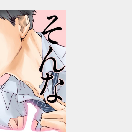
まで触れないで～上司は溺愛したがり、ときどき野獣～ 試し読み 