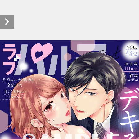
ラブパルフェ（LoveParfait）VOL.44-2 試し読み (1/26)