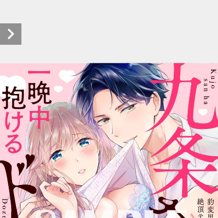
九条さんは一晩中抱けるド絶倫 試し読み (1/9)