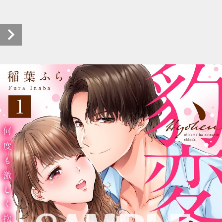
豹変オジサマは絶倫紳士 試し読み (1/7)