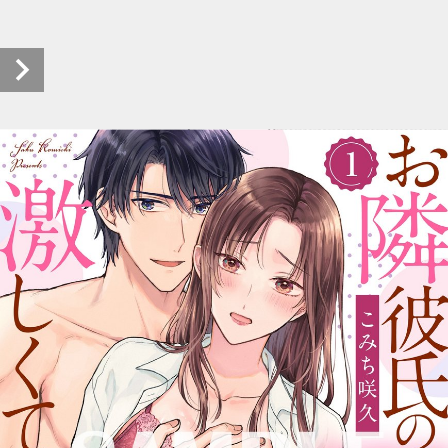
お隣彼氏の溺愛は、激しくて濃蜜。 試し読み (1/7)