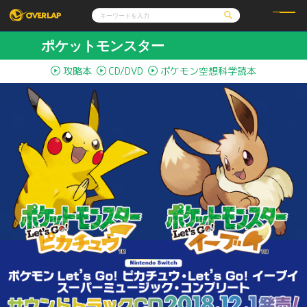
ポケットモンスター
コミック
ライトノベル
攻略本
CD/DVD
ポケモン空想科学読本
コミックガルド
文庫
コミッククリエ
ノベルス
LiQulle
ノベルスf
ラブパルフェ
ロサージュノベルス
その他
通販・NEWS
コミックエッセイ
OVERLAP STORE
ポケットモンスター
オーバーラップ広報室
アニメ
ゲーム
企業
オーバーラップ文庫
会社概要
採用情報
アクセス
オーバーラップホールディングス
お問い合わせはこちら
オーバーラップノベルス
オーバーラップノベルスf