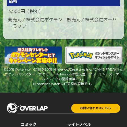
価格
3,500円（税別）
発売元／株式会社ポケモン 販売元／株式会社オーバ
ーラップ
©2018 Pokémon. ©1995-2018 Nintendo/Creatures Inc. /GAME FREAK inc.
ポケットモンスター・ポケモン・Pokémonは任天堂・クリーチャーズ・ゲー
ムフリークの登録商標です。
Nintendo Switchは任天堂の商標です。
お問い合わせはこちら
コミック
ライトノベル