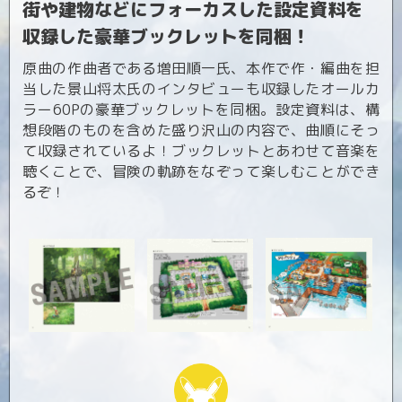
街や建物などにフォーカスした設定資料を
収録した豪華ブックレットを同梱！
コミックエッセイ
原曲の作曲者である増田順一氏、本作で作・編曲を担
当した景山将太氏のインタビューも収録したオールカ
閉じる
ラー60Pの豪華ブックレットを同梱。設定資料は、構
想段階のものを含めた盛り沢山の内容で、曲順にそっ
て収録されているよ！ブックレットとあわせて音楽を
聴くことで、冒険の軌跡をなぞって楽しむことができ
るぞ！