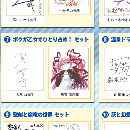
一葉モカ先生
深山ユーキ先生
むらさきゆき
東雲 龍先生
天草 白先生
山川 進先