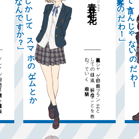
「絶頂って言うんじゃないのだわ！
「もしかして、スマホのゲームとか
魂の昇天なのだわ！」
好きなんですか？」
ななか
七花
ソ
シ
ャ
ゲ
の名
、月
瀬
校か
命薫
校へ
校し
少
。
ソ
シ
ャ
部
を
や
め
た
で
も
、
ソ
シ
ャ
ゲ
情
集は
か
さ
な
い
。
命薫高校ソ
シ
ャ
ゲ部
の
部長。
プ
ラ
ン
ナー
と
し
て
の日
は浅
く
、
解に
様々な
こ
と
を教
わ
っ
て
い
く
。絵瑠
と幼馴染