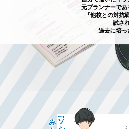
元プランナーであ
『他校との対抗
試さ
過去に培っ
しらせき
白析