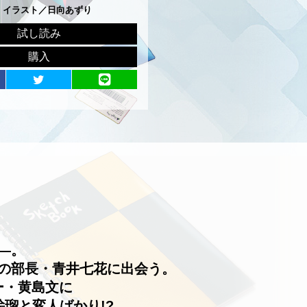
 イラスト／日向あずり
試し読み
購入
—。
の部長・青井七花に出会う。
ー・黄島文に
瑠と変人ばかり!?