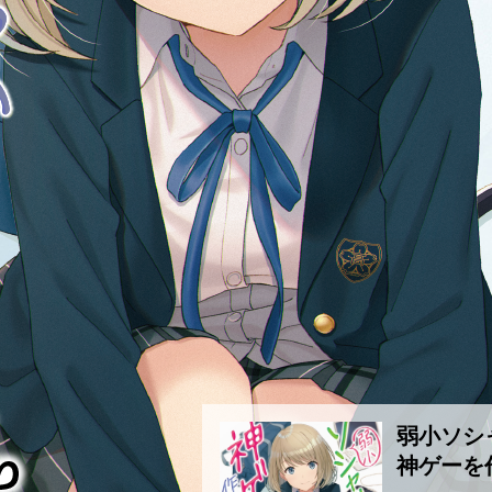
弱小ソシ
神ゲーを