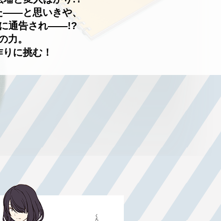
た——と思いきや、
通告され——!?
の力。
作りに挑む！
くろば
黒羽