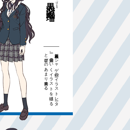
える
絵瑠
。
命薫高校ソ
シ
ャ
ゲ部
の
イ
ラ
ス
ト
レー
タ
ー。
満足の
い
く
イ
ラ
ス
ト
を描
け
る
と喜
び
の
あ
ま
り失神
す
る