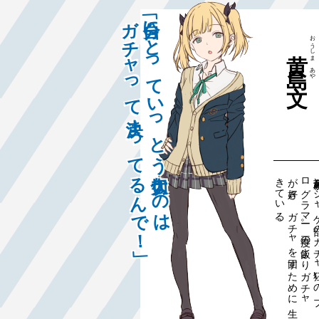
「自分にとっていっとう大切なのは
ガチャって決まってるんで！」
おうしま
黄島
あや
。
命薫
ゲ
ャ
ー
三
飯
が
回
に