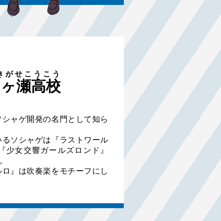
きがせこうこう
月ヶ瀬高校
ソシャゲ開発の名門として知ら
いるソシャゲは『ラストワール
『少女交響ガールズロンド』
。
ルロ』は吹奏楽をモチーフにし