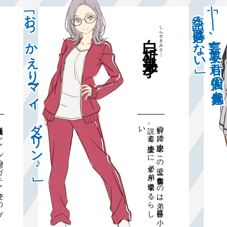
「——妄言、不要。君ら個人の感覚を
「おっかえり〜マイ、ダ〜〜〜リン♪」
語る必要はない」
しらせき
白析
みさこ
美沙子
高校ソ
シ
ャ
部
の
ガ
チ
狂
い
の
プ
ロ
グ
ラ
マ
。
度の
よ
り
ガ
チ
ャ
好
き
。
ガ
チ
ャ
を
す
た
め
生
き
て
い
る
。
解の姉
で小説
家。
こ
の世
で一
番大切な
の
は弟
。
二番目に小
説。
書く
小説全て
に
必ず
弟が
登場す
る
ら
し
い