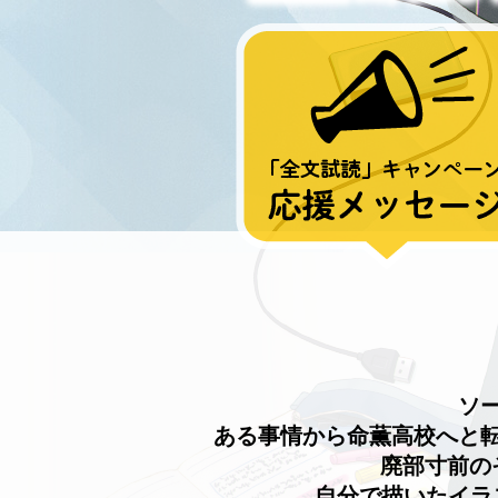
ソ
ある事情から命薫高校へと
廃部寸前の
自分で描いたイラ