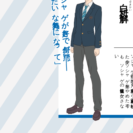
「ソシャゲが好きで何が悪い——
みたいな気持ちになって」
かい
。
部
門
ヶ
高
ら
高
転
た
年
ゲ
今
の
報収
欠