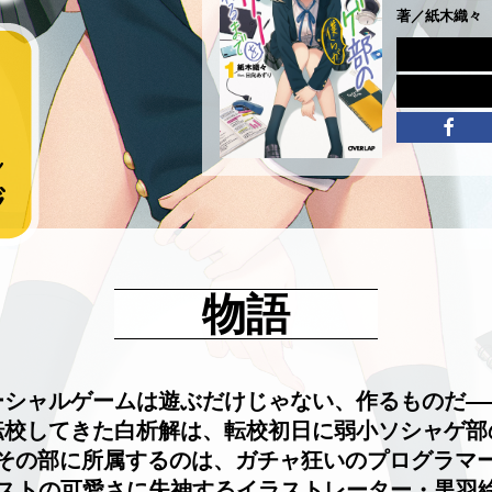
著／紙木織々
物語
ーシャルゲームは遊ぶだけじゃない、作るものだ—
転校してきた白析解は、転校初日に弱小ソシャゲ部
その部に所属するのは、ガチャ狂いのプログラマ
ストの可愛さに失神するイラストレーター・黒羽絵