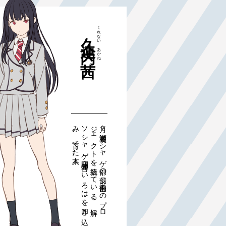
くれない
久連内
あかね
。
月ヶ瀬
高校ソ
シ
ャ
ゲ部
の
部長。部内
全て
の
プ
ロ
ジ
ェ
ク
ト
を
統括し
て
い
る
。
解に
ソ
シ
ャ
ゲ
開発・運営の
い
ろ
は
を
叩き込
み
、育
て
た本人