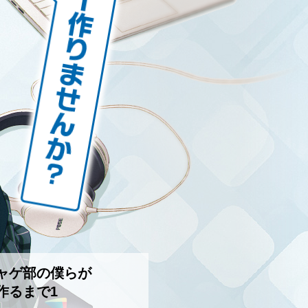
ャゲ部の僕らが
作るまで1