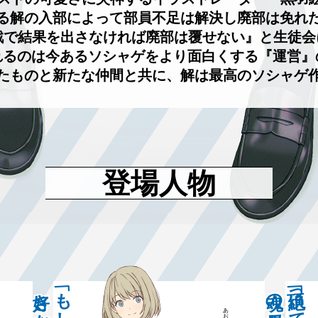
る解の入部によって部員不足は解決し廃部は免れ
戦で結果を出さなければ廃部は覆せない』と生徒会に
れるのは今あるソシャゲをより面白くする『運営』
たものと新たな仲間と共に、解は最高のソシャゲ
登場人物
あおい
青井