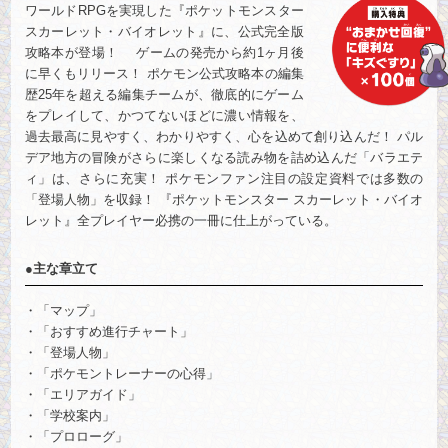
ワールドRPGを実現した『ポケットモンスター
スカーレット・バイオレット』に、公式完全版
攻略本が登場！ ゲームの発売から約1ヶ月後
に早くもリリース！ ポケモン公式攻略本の編集
歴25年を超える編集チームが、徹底的にゲーム
をプレイして、かつてないほどに濃い情報を、
過去最高に見やすく、わかりやすく、心を込めて創り込んだ！ パル
デア地方の冒険がさらに楽しくなる読み物を詰め込んだ「バラエテ
ィ」は、さらに充実！ ポケモンファン注目の設定資料では多数の
「登場人物」を収録！ 『ポケットモンスター スカーレット・バイオ
レット』全プレイヤー必携の一冊に仕上がっている。
●主な章立て
「マップ」
「おすすめ進行チャート」
「登場人物」
「ポケモントレーナーの心得」
「エリアガイド」
「学校案内」
「プロローグ」