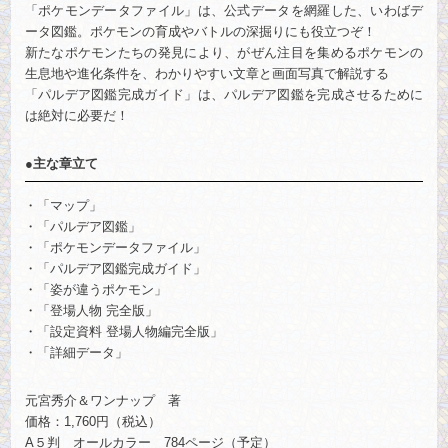
「ポケモンデータファイル」は、公式データを網羅した、いわばデ
ータ図鑑。ポケモンの育成やバトルの深掘りにも役立つぞ！
新たなポケモンたちの発見により、がぜん注目を集めるポケモンの
生息地や進化条件を、わかりやすい文章と画面写真で解説する
「パルデア図鑑完成ガイド」は、パルデア図鑑を完成させるために
は絶対に必要だ！
●主な章立て
「マップ」
「パルデア図鑑」
「ポケモンデータファイル」
「パルデア図鑑完成ガイド」
「姿が違うポケモン」
「登場人物 完全版」
「設定資料 登場人物編完全版」
「詳細データ」
元宮秀介＆ワンナップ 著
価格：1,760円（税込）
A５判 オールカラー 784ページ（予定）