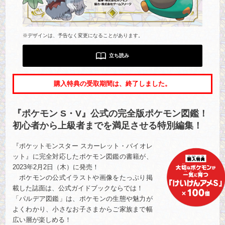
※デザインは、予告なく変更になることがあります。
立ち読み
購入特典の受取期間は、終了しました。
『ポケモン S・V』公式の完全版ポケモン図鑑！
初心者から上級者までを満足させる特別編集！
『ポケットモンスター スカーレット・バイオレ
ット』に完全対応したポケモン図鑑の書籍が、
2023年2月2日（木）に発売！
ポケモンの公式イラストや画像をたっぷり掲
載した誌面は、公式ガイドブックならでは！
「パルデア図鑑」は、ポケモンの生態や魅力が
よくわかり、小さなお子さまからご家族まで幅
広い層が楽しめる！