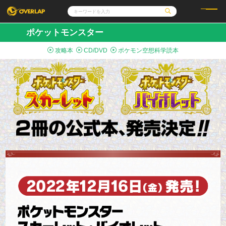
ポケットモンスター
コミック
ライトノベル
攻略本
CD/DVD
ポケモン空想科学読本
コミックガルド
文庫
コミッククリエ
ノベルス
LiQulle
ノベルスf
ラブパルフェ
ロサージュノベルス
その他
通販・NEWS
コミックエッセイ
OVERLAP STORE
ポケットモンスター
オーバーラップ広報室
アニメ
ゲーム
企業
会社概要
オーバーラップ文庫
採用情報
アクセス
オーバーラップホールディングス
お問い合わせはこちら
オーバーラップノベルス
オーバーラップノベルスf