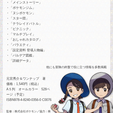
「メインストーリー」
「ポケモンジム」
「ヌシポケモン」
「スター団」
「テラレイドバトル」
「ピクニック」
「マルチプレイ」
「おしゃれカタログ」
「バラエティ」
「設定資料 登場人物編」
「パルデア図鑑」
「詳細データ」
他にも冒険の終盤で役に立つ情報を多数掲載
元宮秀介＆ワンナップ 著
価格：1,540円（税込）
A５判 オールカラー 528ペ
ージ（予定）
ISBN978-4-8240-0356-0 C0076
監修：株式会社ポケモン／協力：株