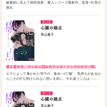
破滅的に見えて相性抜群。素人シリーズ最新作、監督×社長の
過去
第10話
心臓の融点
美山薫子
或る夏の日、ナニカに囚われたエモーショナルホラーBL
エマによって暴かれた壱千の、春永への"嘘"。気持ちがあるか
らこその打ち明けられない想いを前に、すれ違う二人は――…
第11話
心臓の融点
美山薫子