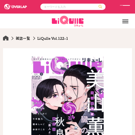
メ
ニ
コミック
ライトノベル
ュ
コミックガルド
文庫
コミッククリエ
ノベルス
ー
LiQulle
ノベルスf
雑誌一覧
LiQulle Vol.122-1
ラブパルフェ
ロサージュノベルス
その他
通販・NEWS
コミックエッセイ
OVERLAP STORE
ポケットモンスター
オーバーラップ広報室
アニメ
ゲーム
企業
会社概要
オーバーラップ文庫
採用情報
アクセス
オーバーラップホールディングス
お問い合わせはこちら
オーバーラップノベルス
オーバーラップノベルスf