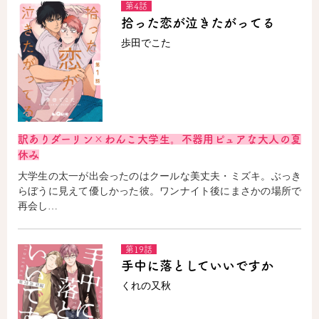
第4話
拾った恋が泣きたがってる
歩田でこた
訳ありダーリン×わんこ大学生。不器用ピュアな大人の夏
休み
大学生の太一が出会ったのはクールな美丈夫・ミズキ。ぶっき
らぼうに見えて優しかった彼。ワンナイト後にまさかの場所で
再会し…
第19話
手中に落としていいですか
くれの又秋