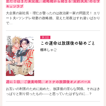
恋だけはまだ未完成。政略婚から始まる“契約夫夫“のむず
キュンラブ
大企業の副社長・理仁が娶ったのは政治家一家の問題児！ エリ
ート夫×ツンデレ幼妻の政略婚。迎えた初夜はすれ違いばかり
で…
第3話
この運命は放課後の秘めごと
棚本しゃご
週に１回、ご褒美時間。オトナの放課後オメガバース
お互いの利害のために始めた、放課後の淫らな関係。それはき
っぱりと割り切ったもの――と思っていたはずなのに…？