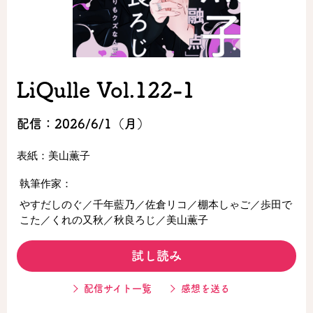
ロサージュノベルス
LiQulle Vol.122-1
コミックガルド
配信：2026/6/1（月）
表紙：美山薫子
コミッククリエ
執筆作家：
やすだしのぐ／千年藍乃／佐倉リコ／棚本しゃご／歩田で
こた／くれの又秋／秋良ろじ／美山薫子
リキューレ
試し読み
配信サイト一覧
感想を送る
コミックパルフェ