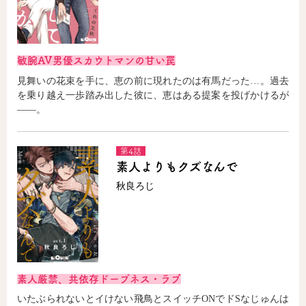
敏腕AV男優スカウトマンの甘い罠
見舞いの花束を手に、恵の前に現れたのは有馬だった…。過去
を乗り越え一歩踏み出した彼に、恵はある提案を投げかけるが
――。
第4話
素人よりもクズなんで
秋良ろじ
素人厳禁、共依存ドープネス・ラブ
いたぶられないとイけない飛鳥とスイッチONでドSなじゅんは