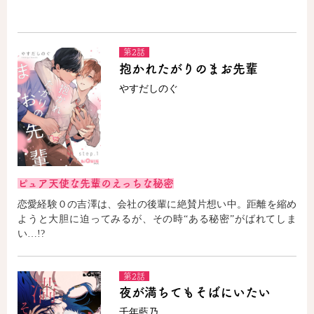
コミックエッセイ
第2話
抱かれたがりのまお先輩
閉じる
やすだしのぐ
ピュア天使な先輩のえっちな秘密
恋愛経験０の吉澤は、会社の後輩に絶賛片想い中。距離を縮め
ようと大胆に迫ってみるが、その時“ある秘密”がばれてしま
い…!?
第2話
夜が満ちてもそばにいたい
千年藍乃