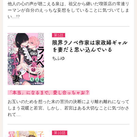
他人の心の声が聴こえる泉は、祖父から継いだ喫茶店の常連リ
ーマンが自分のえっちな妄想をしていることに気づいてしま
い…!?
第5話
限界ラノベ作家は家政婦ギャル
を妻だと思い込んでいる
ちふゆ
「本当」になるまで、愛し合っちゃお？
お互いのためを想った末の苦渋の決断により離れ離れになって
しまう花暖と若宮。しかし、若宮はある大切なことに気づかさ
れて…
第10話