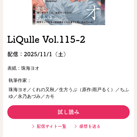
ロサージュノベルス
LiQulle Vol.115-2
コミックガルド
配信：2025/11/1（土）
表紙：珠海ヨオ
コミッククリエ
執筆作家：
珠海ヨオ／くれの又秋／生方うぶ（原作:雨戸るく）／ちふ
ゆ／永乃あづみ／カモ
リキューレ
試し読み
配信サイト一覧
感想を送る
コミックパルフェ