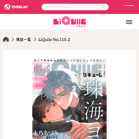
メ
ニ
コミック
ライトノベル
ュ
コミックガルド
文庫
コミッククリエ
ノベルス
ー
LiQulle
ノベルスf
雑誌一覧
LiQulle Vol.115-2
ラブパルフェ
ロサージュノベルス
その他
通販・NEWS
コミックエッセイ
OVERLAP STORE
ポケットモンスター
オーバーラップ広報室
アニメ
ゲーム
企業
会社概要
オーバーラップ文庫
採用情報
アクセス
オーバーラップホールディングス
お問い合わせはこちら
オーバーラップノベルス
オーバーラップノベルスf