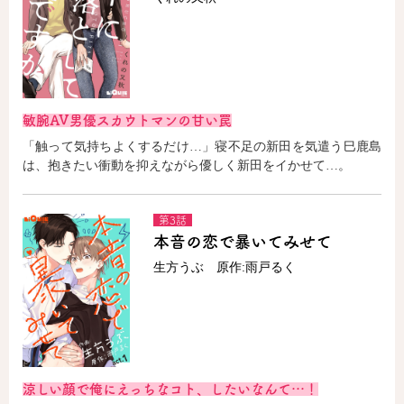
敏腕AV男優スカウトマンの甘い罠
「触って気持ちよくするだけ…」寝不足の新田を気遣う巳鹿島
は、抱きたい衝動を抑えながら優しく新田をイかせて…。
第3話
本音の恋で暴いてみせて
生方うぶ 原作:雨戸るく
涼しい顔で俺にえっちなコト、したいなんて…！