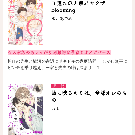
子連れΩと暴君ヤクザ
blooming
永乃あづみ
４人家族のちょっぴり刺激的な子育てオメガバース
担任の先生と龍河の邂逅にドキドキの家庭訪問！ しかし無事に
ピンチを乗り越え、一家と夫夫の絆は深まり…？
第11話
瞳に映るキミは、全部オレのも
の
カモ