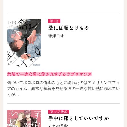
コミックエッセイ
第1話
愛に従順なけもの
閉じる
珠海ヨオ
危険で一途な男に愛されすぎるラブロマンス
傷ついてボロボロの侑李のもとに現れたのはアメリカンマフィ
アのカイム。異常な執着を見せる彼の一途な甘い熱に溺れてい
くが…
第18話後編
手中に落としていいですか
くれの又秋