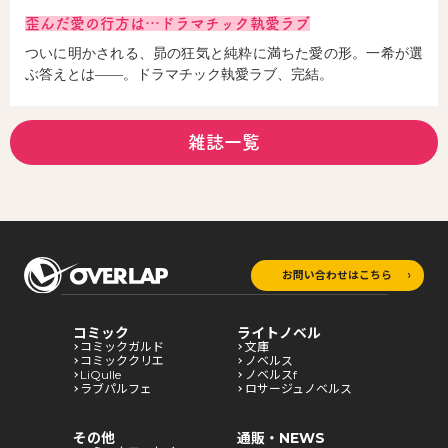
歪んだ愛の行方は…ドラマチック執愛ラブ
ついに明かされる、昴の狂気と純粋に満ちた愛の形。一希が選
ぶ答えとは――。ドラマチック執愛ラブ、完結。
雑誌一覧
お問い合わせはこちら
コミック
ライトノベル
コミックガルド
文庫
コミッククリエ
ノベルス
LiQulle
ノベルスf
ラブパルフェ
ロサージュノベルス
その他
通販・NEWS