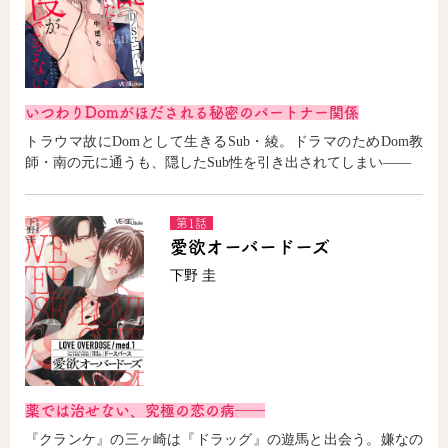
いつわりDomがほだされる秘密のパートナー関係
トラウマ故にDomとして生きるSub・綾。ドラマのためDom教
師・南の元に通うも、隠したSub性を引き出されてしまい――
第1話
愛欲オーバードーズ
下野 圭
薬では治せない、究極の恋の病――
『クランケ』の三ヶ崎は『ドラッグ』の遊馬と出会う。嫌なの