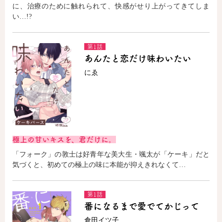
に、治療のために触れられて、快感がせり上がってきてしま
い…!?
第1話
あんたと恋だけ味わいたい
にゑ
極上の甘いキスを、君だけに。
「フォーク」の敦士は好青年な美大生・颯太が「ケーキ」だと
気づくと、初めての極上の味に本能が抑えきれなくて…
第1話
番になるまで愛でてかじって
倉田イツ子