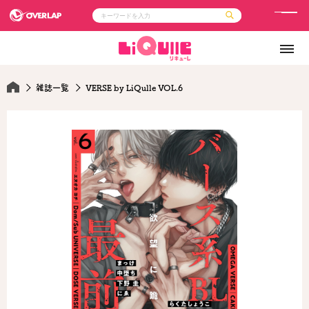
メ
ニ
コミック
ライトノベル
ュ
コミックガルド
文庫
コミッククリエ
ノベルス
ー
LiQulle
ノベルスf
雑誌一覧
VERSE by LiQulle VOL.6
ラブパルフェ
ロサージュノベルス
その他
通販・NEWS
コミックエッセイ
OVERLAP STORE
ポケットモンスター
オーバーラップ広報室
アニメ
ゲーム
企業
会社概要
オーバーラップ文庫
採用情報
アクセス
オーバーラップホールディングス
お問い合わせはこちら
オーバーラップノベルス
オーバーラップノベルスf