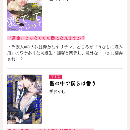
『運命』じゃなくても番になれますか？
トラ獣人αの大我は奔放なヤリチン。ところが『うなじに噛み
痕』のワケありな同級生・狸塚と関係し、意外なエロさに翻弄
され…？
第1話
檻の中で僕らは番う
愛おかし