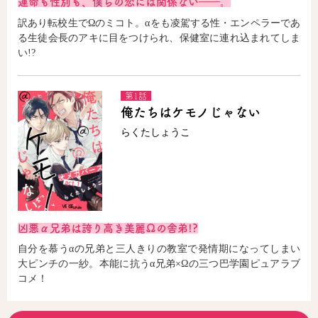
運命も性別も、僕らの恋には関係ない――。
訳あり転校生でΩのミコト。αをも凌駕する性・エンペラーであ
る生徒会長のアキに目をつけられ、保健室に連れ込まれてしま
い!?
第1話
俺たちはケモノじゃない
らくたしょうこ
凶悪α兄弟は誇り高き美麗Ωの舎弟!?
自分を慕うαの兄弟と三人きりの教室で発情期になってしまい
大ピンチの一紗。本能に抗うα兄弟×Ωの三つ巴学園ピュアラブ
コメ！