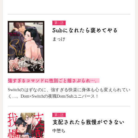
コミックエッセイ
第1話
Subになれたら褒めてやる
閉じる
まっけ
強すぎるコマンドに性別ごと揺さぶられ…。
Switchのはずなのに、強すぎる快楽に身体も心も変えられてい
く…。Dom×Switchの夜職Dom/Subユニバース！
第1話
支配されたら我慢ができない
中堕ち