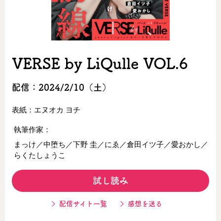
ロサージュノベルス
VERSE by LiQulle VOL.6
コミックガルド
配信：2024/2/10（土）
表紙：エヌオカ ヨチ
コミッククリエ
執筆作家：
まっけ／中堕ち／下野 圭／にゑ／倉田イツ子／愛おかし／
らくたしょうこ
リキューレ
試し読み
配信サイト一覧
感想を送る
コミックパルフェ