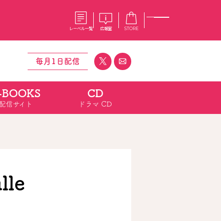
レーベル一覧
広報室
STORE
毎月1日配信
-BOOKS
CD
S
企業
配信サイト
ドラマ CD
E
会社概要
報室
採用情報
アクセス
オーバーラップホールディングス
ベルス
コミックガルド
お問い合わせはこちら
lle
コミックエッセイ