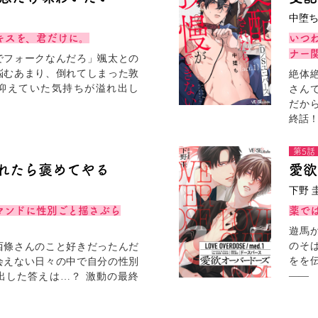
中堕
キスを、君だけに。
いつ
ナー
でフォークなんだろ」颯太との
悩むあまり、倒れてしまった敦
絶体
抑えていた気持ちが溢れ出し
さん
だか
終話
第5話
なれたら褒めてやる
愛欲
下野 
マンドに性別ごと揺さぶら
薬で
遊馬
のそ
西條さんのこと好きだったんだ
をを
会えない日々の中で自分の性別
――
出した答えは…？ 激動の最終