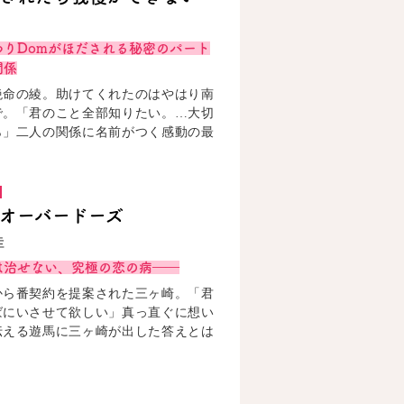
ち
わりDomがほだされる秘密のパート
関係
絶命の綾。助けてくれたのはやはり南
で。「君のこと全部知りたい。…大切
ら」二人の関係に名前がつく感動の最
！
オーバードーズ
圭
は治せない、究極の恋の病――
から番契約を提案された三ヶ崎。「君
ばにいさせて欲しい」真っ直ぐに想い
伝える遊馬に三ヶ崎が出した答えとは