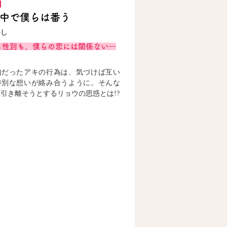
中で僕らは番う
かし
も性別も、僕らの恋には関係ない―
的だったアキの行為は、気づけば互い
特別な想いが絡み合うように。そんな
引き離そうとするリョウの思惑とは!?