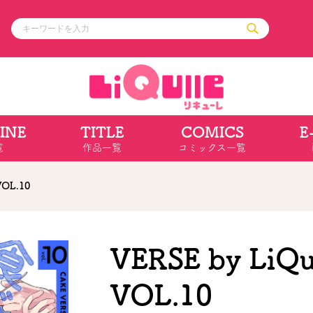
INE
TITLE
COMICS
E
ル
その他
通販・NEW
覧
作品一覧
コミックス一覧
コミックエッセイ
OVERLAP STOR
ポケットモンスター
オーバーラップ広
アニメ
ス
ゲーム
VOL.10
ーラップノベルス
オーバーラップノベルスf
ロサージュノ
VERSE by LiQu
リキューレ
コミックパルフェ
VOL.10