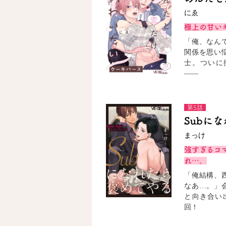
にゑ
極上の甘い
「俺、なん
関係を思い
士。ついに
――
第5話
Subに
まっけ
強すぎるコ
れ…。
「俺結構、
なあ…。」
と向き合い
回！