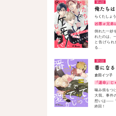
第4話
俺たちは
らくたしょ
凶悪α兄弟
倒れた一紗
れたのは、
と告げられ
る…
第5話
番になる
倉田イツ子
『運命』じ
噛み痕をつ
大我。事件
想いは――
終回！