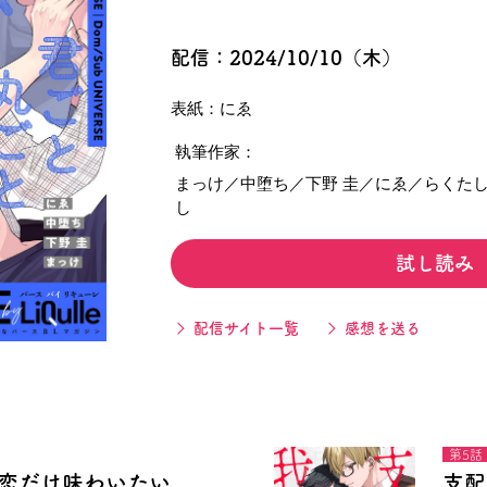
閉じる
配信：2024/10/10（木）
表紙：にゑ
執筆作家：
まっけ／中堕ち／下野 圭／にゑ／らくた
し
試し読み
配信サイト一覧
感想を送る
第5話
恋だけ味わいたい
支配