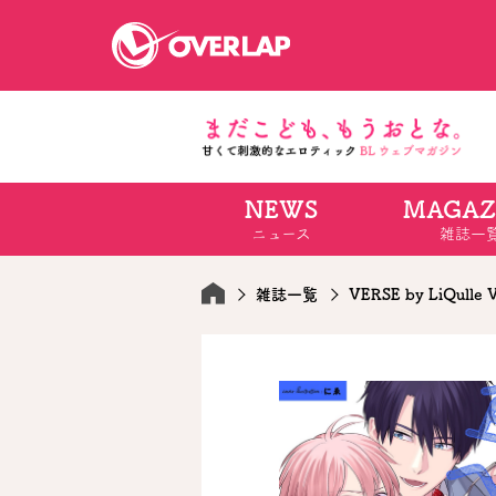
NEWS
MAGAZ
コミック
ライトノベ
ニュース
雑誌一
コミックガルド
文庫
コミッククリエ
ノベルス
LiQulle
ノベルスf
ラブパルフェ
ロサージュノベル
雑誌一覧
VERSE by LiQulle 
オーバーラップ文庫
オーバ
コミッククリエ