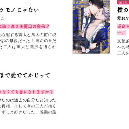
第5話
ケモノじゃない
檻の
うこ
愛お
は誇り高き美麗Ωの舎弟!?
運命
―。
を心配する雷太と風太の前に現
一紗の母親だった！ 運命の番だ
支配
た二人は重大な選択を迫られ
への
二人を
まで愛でてかじって
ゃなくても番になれますか？
けたのは過去の自分だと知った
の真相、そして今の二人が抱く
「ずっと好きだった」感動の最