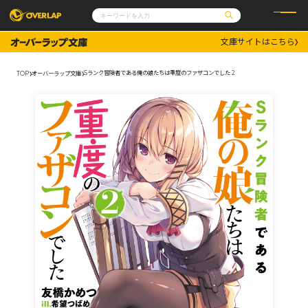
文庫サイトはこちら
コミック
ライトノベル
コミックガルド
文庫
Sランク冒険者である俺の娘たちは重度のファザコンでした 2
TOP
オーバーラップ文庫
コミッククリエ
ノベルス
LiQulle
ノベルスf
ラブパルフェ
ロサージュノベルス
その他
通販・NEWS
コミックエッセイ
OVERLAP STORE
ポケットモンスター
オーバーラップ広報室
アニメ
ゲーム
企業
会社概要
オーバーラップ文庫
採用情報
アクセス
オーバーラップホールディングス
お問い合わせはこちら
オーバーラップノベルス
オーバーラップノベルスf