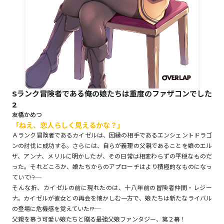
ロサージュノベルス
コミックガルド
Sランク冒険者である俺の娘たちは重度のファザコンでした
2
コミッククリエ
友橋かめつ
「ねえ、恋人らしく見えるかな？」
Ａランク冒険者であるカイゼルは、因縁の相手であるエンシェントドラゴ
ンの討伐に成功する。さらには、自らが義理の父親であることを娘のエル
ザ、アンナ、メリルに明かしたが、その日常は相変わらずの平穏なものだ
リキューレ
った。それどころか、娘たちからのアプローチはより積極的なものになっ
ていて――!?
そんな折、カイゼルの前に現れたのは、十八年前の冒険者仲間・レジー
ナ。カイゼルが彼女との再会を懐かしむ一方で、娘たちは新たなライバル
コミックパルフェ
の登場に危機感を覚えていた――!?
父親を慕う可愛い娘たちと贈る最強父娘ファンタジー、第２幕！