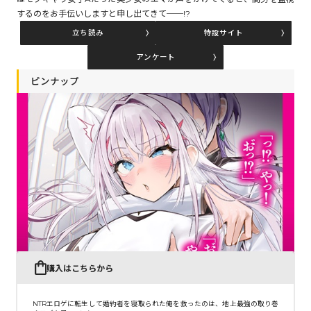
するのをお手伝いしますと申し出てきて──!?
立ち読み
特設サイト
コミックエッセイ
アンケート
閉じる
ピンナップ
購入はこちらから
NTRエロゲに転生して婚約者を寝取られた俺を救ったのは、地上最強の取り巻