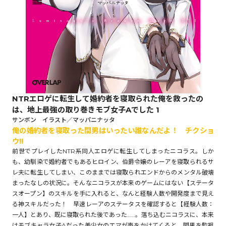
ロサージュノベルス
コミックガルド
NTRエロゲに転生して婚約者を寝取られた俺を救ったの
は、地上最強の取り巻きモブ女子Aでした 1
コミッククリエ
サンボン イラスト／マッパニナッタ
俺の婚約者を寝取った間男はいったい誰なんだよ！ チクショ
ウ!!
前世でプレイしたNTR系同人エロゲに転生してしまったニコラス。しか
も、幼馴染で婚約者でもあるヒロイン、伯爵令嬢のレーアを寝取られるサ
リキューレ
レ夫に転生してしまい、このままでは寝取られエンドからのメンタル破壊
まったなしの状況に。そんなニコラスが本来のゲームにはない【ステータ
スオープン】のスキルを手に入れると、なんと経験人数や開発度まで見え
る神スキルだった！ 早速レーアのステータスを確認すると【経験人数：
コミックパルフェ
一人】とあり、既に寝取られた後であった……。落ち込むニコラスに、本来
はモブキャラ女子Aだった美少女のエマが声をかけてくると、間男を監視