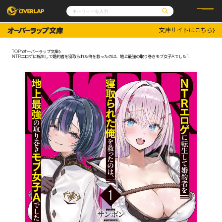
文庫サイトはこちら
コミック
ライトノベル
コミックガルド
文庫
TOP
オーバーラップ文庫
コミッククリエ
ノベルス
NTRエロゲに転生して婚約者を寝取られた俺を救ったのは、地上最強の取り巻きモブ女子Aでした 1
LiQulle
ノベルスf
ラブパルフェ
ロサージュノベルス
その他
通販・NEWS
コミックエッセイ
OVERLAP STORE
ポケットモンスター
オーバーラップ広報室
アニメ
ゲーム
企業
会社概要
オーバーラップ文庫
採用情報
アクセス
オーバーラップホールディングス
お問い合わせはこちら
オーバーラップノベルス
オーバーラップノベルスf