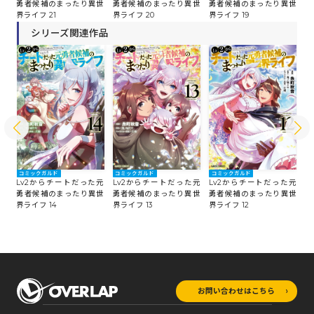
世
勇者候補のまったり異世
勇者候補のまったり異世
勇者候補のまったり異世
勇
界ライフ 21
界ライフ 20
界ライフ 19
界
シリーズ関連作品
コミックガルド
コミックガルド
コミックガルド
コ
た元
Lv2からチートだった元
Lv2からチートだった元
Lv2からチートだった元
L
世
勇者候補のまったり異世
勇者候補のまったり異世
勇者候補のまったり異世
勇
界ライフ 14
界ライフ 13
界ライフ 12
界
お問い合わせはこちら