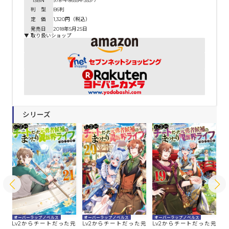
ISBN
978-4-86554-353-7
判 型
B6判
定 価
1,320円（税込）
発売日
2018年5月25日
▼ 取り扱いショップ
シリーズ
オーバーラップノベルス
オーバーラップノベルス
オーバーラップノベルス
オ
た元
Lv2からチートだった元
Lv2からチートだった元
Lv2からチートだった元
L