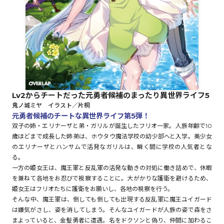
ロサージュノベルス
コミックガルド
Lv2からチートだった元勇者候補のまったり異世界ライフ5
鬼ノ城ミヤ イラスト／片桐
コミッククリエ
元勇者候補のチートな異世界ライフ第5弾！
双子の姉・エリナーザと弟・ガリルが誕生したフリオ一家。人族年齢で10
歳ほどまで成長した姉弟は、ホウタウ魔法学校の幼少部へと入学。美少女
のエリナーザとハンサムで活発なガリルは、瞬く間に学校の人気者とな
る。
リキューレ
一方の姫女王は、魔王軍と反乱軍の活発な動きの対処に働き詰めで、休暇
を兼ねて各地をお忍びで視察することに。大がかりな護衛を避けるため、
姫女王はフリオたちに護衛をお願いし、各地の視察を行う。
そんな中、魔王軍は、倒しても倒しても出現する反乱軍に魔王ユイガード
コミックパルフェ
は嫌気がさし、姿を消してしまう。そんなユイガードが人族の姿で森をさ
まよっていると、金髪勇者に遭遇。名をドクソンと偽り、仲間に加わるこ