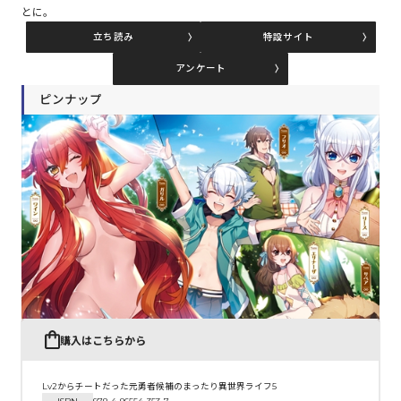
とに。
立ち読み
特設サイト
コミックエッセイ
アンケート
閉じる
ピンナップ
購入はこちらから
Lv2からチートだった元勇者候補のまったり異世界ライフ5