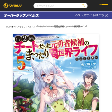
ノベルスサイトはこちら
コミック
ライトノベル
コミックガルド
文庫
Lv2からチートだった元勇者候補のまったり異世界ライフ5
TOP
オーバーラップノベルス
コミッククリエ
ノベルス
LiQulle
ノベルスf
ラブパルフェ
ロサージュノベルス
その他
通販・NEWS
コミックエッセイ
OVERLAP STORE
ポケットモンスター
オーバーラップ広報室
アニメ
ゲーム
企業
会社概要
オーバーラップ文庫
採用情報
アクセス
オーバーラップホールディングス
お問い合わせはこちら
オーバーラップノベルス
オーバーラップノベルスf