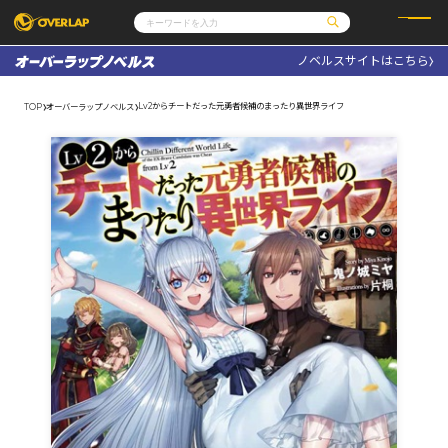
ノベルスサイトはこちら
コミック
ライトノベル
コミックガルド
文庫
Lv2からチートだった元勇者候補のまったり異世界ライフ
TOP
オーバーラップノベルス
コミッククリエ
ノベルス
LiQulle
ノベルスf
ラブパルフェ
ロサージュノベルス
その他
通販・NEWS
コミックエッセイ
OVERLAP STORE
ポケットモンスター
オーバーラップ広報室
アニメ
ゲーム
企業
会社概要
オーバーラップ文庫
採用情報
アクセス
オーバーラップホールディングス
お問い合わせはこちら
オーバーラップノベルス
オーバーラップノベルスf