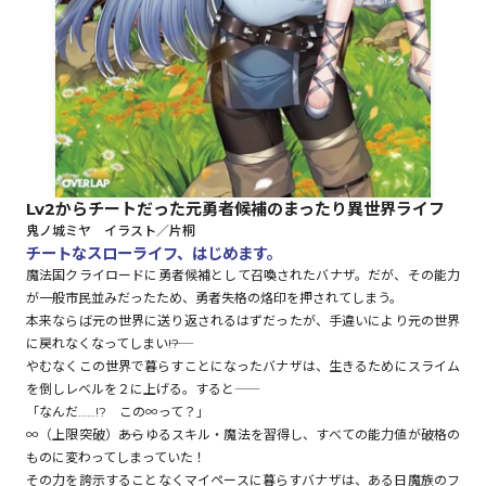
ロサージュノベルス
コミックガルド
Lv2からチートだった元勇者候補のまったり異世界ライフ
鬼ノ城ミヤ イラスト／片桐
コミッククリエ
チートなスローライフ、はじめます。
魔法国クライロードに勇者候補として召喚されたバナザ。だが、その能力
が一般市民並みだったため、勇者失格の烙印を押されてしまう。
本来ならば元の世界に送り返されるはずだったが、手違いにより元の世界
に戻れなくなってしまい――!?
リキューレ
やむなくこの世界で暮らすことになったバナザは、生きるためにスライム
を倒しレベルを２に上げる。すると――
「なんだ……!? この∞って？」
∞（上限突破）――あらゆるスキル・魔法を習得し、すべての能力値が破格の
コミックパルフェ
ものに変わってしまっていた！
その力を誇示することなくマイペースに暮らすバナザは、ある日魔族のフ