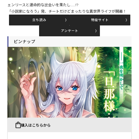
ェンリースと運命的な出会いを果たし……!?
「小説家になろう」発、チートだけどまったりな異世界ライフが開幕！
コミックエッセイ
立ち読み
特設サイト
アンケート
閉じる
ピンナップ
購入はこちらから