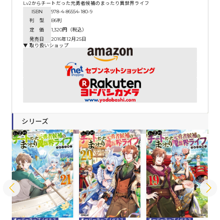
Lv2からチートだった元勇者候補のまったり異世界ライフ
ISBN
978-4-86554-180-9
判 型
B6判
定 価
1,320円（税込）
発売日
2016年12月25日
▼ 取り扱いショップ
シリーズ
オーバーラップノベルス
オーバーラップノベルス
オーバーラップノベルス
オ