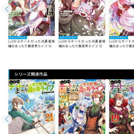
コミックガルド
コミックガルド
コミックガルド
者候
Lv2からチートだった元勇者候
Lv2からチートだった元勇者候
Lv2からチー
5
補のまったり異世界ライフ 14
補のまったり異世界ライフ 13
補のまったり異世
シリーズ関連作品