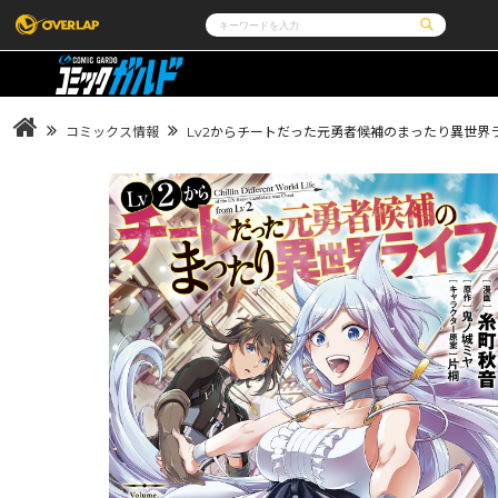
コミック
ライトノベル
コミックガルド
文庫
コミッククリエ
ノベルス
コミックス情報
Lv2からチートだった元勇者候補のまったり異世界ラ
LiQulle
ノベルスf
ラブパルフェ
ロサージュノベルス
その他
通販・NEWS
コミックエッセイ
OVERLAP STORE
ポケットモンスター
オーバーラップ広報室
アニメ
ゲーム
企業
会社概要
オーバーラップ文庫
オーバーラップノベルス
採用情報
アクセス
オーバーラップホールディングス
お問い合わせはこち
オーバーラップノベルスf
ロサージュノベルス
コミックガルド
コミッククリエ