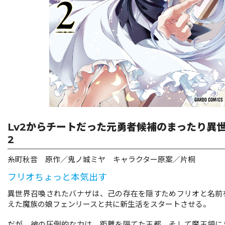
リキューレ
コミックパルフェ
コミックエッセイ
閉じる
Lv2からチートだった元勇者候補のまったり異
2
糸町秋音 原作／鬼ノ城ミヤ キャラクター原案／片桐
フリオちょっと本気出す
異世界召喚されたバナザは、己の存在を隠すためフリオと名前
えた魔族の娘フェンリースと共に新生活をスタートさせる。
だが、彼の圧倒的な力は、距離を隔てた王都、そして魔王領に