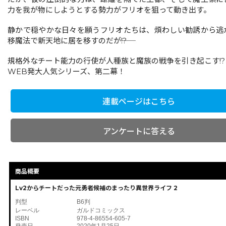
力を我が物にしようとする勢力がフリオを狙って動き出す。
静かで穏やかな日々を願うフリオたちは、煩わしい勧誘から逃
移魔法で新天地に居を移すのだが――!?
規格外なチート能力の行使が人種族と魔族の戦争を引き起こす!?
WEB発大人気シリーズ、第二幕！
連載ページはこちら
アンケートに答える
商品概要
Lv2からチートだった元勇者候補のまったり異世界ライフ 2
判型
B6判
レーベル
ガルドコミックス
ISBN
978-4-86554-605-7
発売日
2020年1月25日