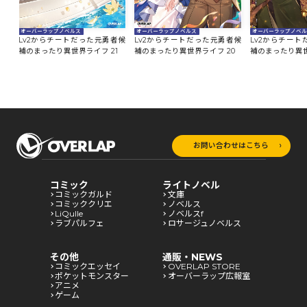
オーバーラップノベルス
オーバーラップノベルス
オーバーラップノベ
者候
Lv2からチートだった元勇者候
Lv2からチートだった元勇者候
Lv2からチー
2
補のまったり異世界ライフ 21
補のまったり異世界ライフ 20
補のまったり異世
お問い合わせはこちら
コミック
ライトノベル
コミックガルド
文庫
コミッククリエ
ノベルス
LiQulle
ノベルスf
ラブパルフェ
ロサージュノベルス
その他
通販・NEWS
コミックエッセイ
OVERLAP STORE
ポケットモンスター
オーバーラップ広報室
アニメ
ゲーム