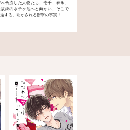
ぞれ合流した人物たち。壱千、春永、
は故郷の水チヶ池へと向かい、そこで
邂逅する。明かされる衝撃の事実！