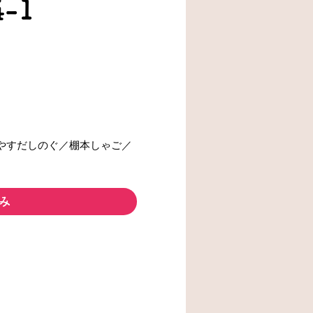
4-1
やすだしのぐ／棚本しゃご／
み