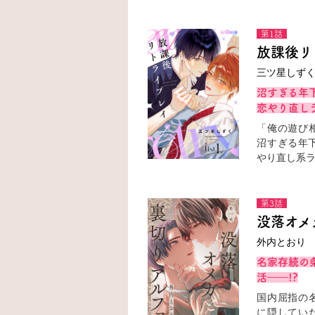
第1話
放課後リ
三ツ星しず
沼すぎる年下
恋やり直し
「俺の遊び
沼すぎる年下
やり直し系
第3話
没落オメ
外内とおり
名家存続の
活――!?
国内屈指の
に隠してい