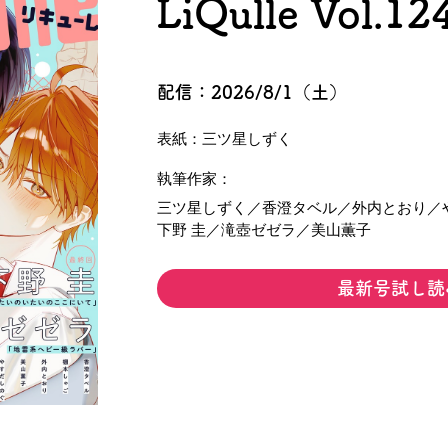
LiQulle Vol.12
配信：2026/8/1（土）
表紙：三ツ星しずく
執筆作家：
三ツ星しずく／香澄タベル／外内とおり／
下野 圭／滝壺ゼゼラ／美山薫子
最新号試し読
配信サイト一覧
感想を送る