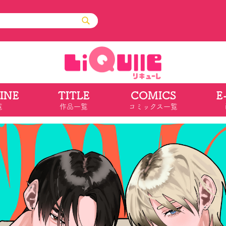
INE
TITLE
COMICS
E
ル
その他
通販・NEW
覧
作品一覧
コミックス一覧
コミックエッセイ
OVERLAP STOR
ポケットモンスター
オーバーラップ広
アニメ
ス
ゲーム
ーラップノベルス
オーバーラップノベルスf
ロサージュノ
リキューレ
コミックパルフェ