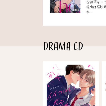
な後輩をロ
乾出は経験
れ…
DRAMA CD