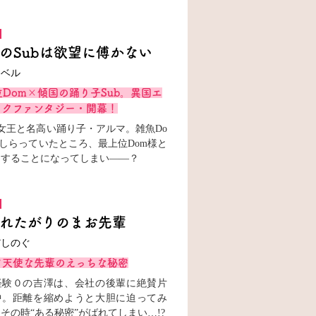
のSubは欲望に傅かない
タベル
Dom×傾国の踊り子Sub。異国エ
ックファンタジー・開幕！
の女王と名高い踊り子・アルマ。雑魚Do
しらっていたところ、最上位Dom様と
イすることになってしまい――？
れたがりのまお先輩
だしのぐ
ア天使な先輩のえっちな秘密
経験０の吉澤は、会社の後輩に絶賛片
中。距離を縮めようと大胆に迫ってみ
その時“ある秘密”がばれてしまい…!?