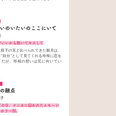
いのいたいのここにいて
圭
でいいから抱いてキスして
も双子の兄と比べられてきた観月は、
を”自分”として見てくれる玲桜に恋を
。だが、玲桜の想いは兄に向いてい
。
話
の融点
薫子
夏の日、ナニカに囚われたエモーシ
ホラーBL