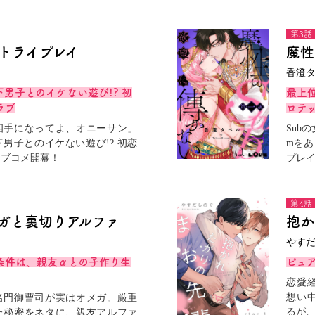
第3話
トライプレイ
魔性
く
香澄
男子とのイケない遊び!? 初
最上位
ラブ
ロテ
相手になってよ、オニーサン」
Sub
男子とのイケない遊び!? 初恋
mをあ
ラブコメ開幕！
プレ
第4話
ガと裏切りアルファ
抱か
やす
条件は、親友αとの子作り生
ピュ
恋愛
想い
名門御曹司が実はオメガ。厳重
るが、
た秘密をネタに、親友アルファ