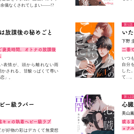
余儀なくされてしまい――!?
第5話
は放課後の秘めごと
いた
下野 
ご褒美時間。オトナの放課後
二番
ス
いつ
自分
い表情が、頭から離れない雨
した
明かされる、甘酸っぱくて尊い
て…
の恋」。
第12
ビー級ラバー
心臓
美山
陰キャの執着ヘビー級ラブ
或る
ョナル
てが好物の彩はデカくて無愛想