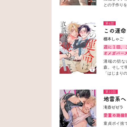
との子作りを
第4話
この運命
棚本しゃご
週に１回、
オメガバー
溝端の切な
森。そして
「はじまり
第10話
地雷系ヘ
滝壺ゼゼラ
愛重め絶倫
童貞ポイ捨