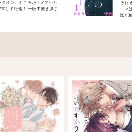
ックオン。ところがナメていた
それ
豊富なド絶倫！ 一晩中抱き潰さ
エマ
嵐と