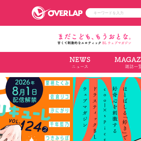
NEWS
MAGAZ
コミック
ライトノベ
ニュース
雑誌一
コミックガルド
文庫
コミッククリエ
ノベルス
LiQulle
ノベルスf
ラブパルフェ
ロサージュノベル
オーバーラップ文庫
オーバ
コミッククリエ