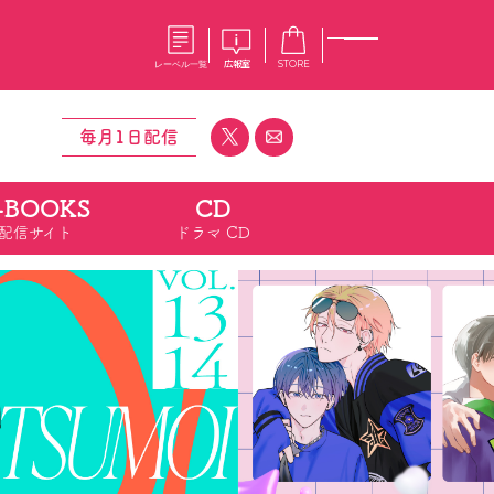
レーベル一覧
広報室
STORE
毎月1日配信
-BOOKS
CD
S
企業
配信サイト
ドラマ CD
E
会社概要
報室
採用情報
アクセス
オーバーラップホールディングス
ベルス
コミックガルド
お問い合わせはこちら
コミックエッセイ