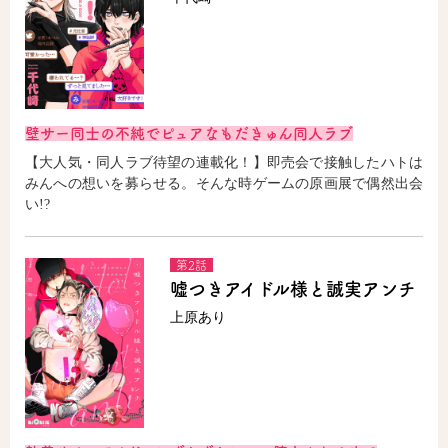
壁サー同士の不純でピュアなもだきゅん同人ラブ
【大人気・同人ラブ待望の連載化！】即売会で接触したハトは
みんへの想いを募らせる。そんな時ゲームの原画展で偶然出会
い!?
第2話
嘘つきアイドル様と誠実アンチ
上原あり