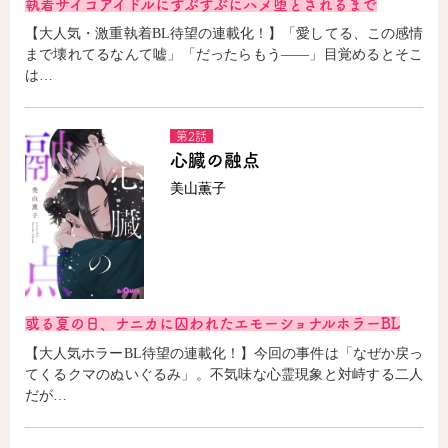
執着サイコアイドルにずぶずぶにハメ堕とされるまで
【大人気・激重執着BL待望の連載化！】「愛してる、この感情
まで壊れてるなんて嘘」「だったらもう――」目覚めるとそこ
は…
第2話
心臓の融点
美山薫子
或る夏の日、ナニカに囚われたエモーショナルホラーBL
【大人気ホラーBL待望の連載化！】今回の事件は「なぜか戻っ
てくるクマのぬいぐるみ」。不気味な心霊現象と対峙する二人
だが…