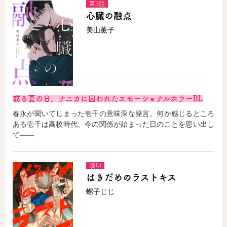
第3話
心臓の融点
美山薫子
或る夏の日、ナニカに囚われたエモーショナルホラーBL
春永が聞いてしまった壱千の意味深な発言。何か感じるところ
ある壱千は高校時代、今の関係が始まった日のことを思い出し
て――…
読切
はきだめのラストキス
螺子じじ