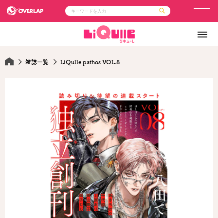
メ
ニ
コミック
ライトノベル
ュ
コミックガルド
文庫
コミッククリエ
ノベルス
ー
LiQulle
ノベルスf
雑誌一覧
LiQulle pathos VOL.8
ラブパルフェ
ロサージュノベルス
その他
通販・NEWS
コミックエッセイ
OVERLAP STORE
ポケットモンスター
オーバーラップ広報室
アニメ
ゲーム
企業
会社概要
オーバーラップ文庫
採用情報
アクセス
オーバーラップホールディングス
お問い合わせはこちら
オーバーラップノベルス
オーバーラップノベルスf