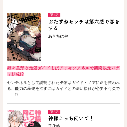
第1話
コミックエッセイ
おたずねセンチは第六感で恋を
する
閉じる
あきちはや
飄々美形な最強ガイドと訳アリセンチネルで期間限定バデ
ィ結成!?
センチネルとして誘拐された夕佑はガイド・ノアに命を救われ
る。能力の暴発を治すにはガイドとの深い接触が必要不可欠で
――!?
第2話
神様こっち向いて！
千代崎