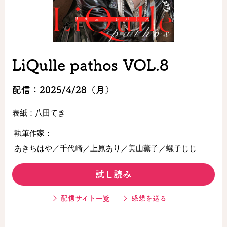
ロサージュノベルス
LiQulle pathos VOL.8
コミックガルド
配信：2025/4/28（月）
表紙：八田てき
コミッククリエ
執筆作家：
あきちはや／千代崎／上原あり／美山薫子／螺子じじ
リキューレ
試し読み
配信サイト一覧
感想を送る
コミックパルフェ