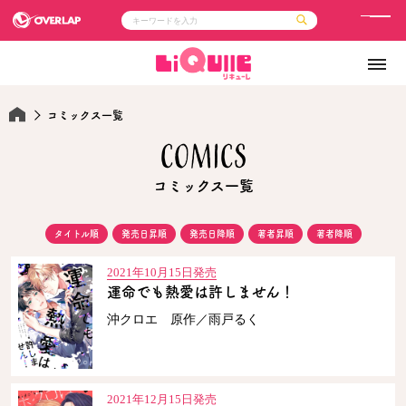
メ
ニ
コミック
ライトノベル
ュ
コミックガルド
文庫
コミッククリエ
ノベルス
ー
LiQulle
ノベルスf
コミックス一覧
ラブパルフェ
ロサージュノベルス
その他
通販・NEWS
COMICS
コミックエッセイ
OVERLAP STORE
ポケットモンスター
オーバーラップ広報室
アニメ
ゲーム
企業
会社概要
オーバーラップ文庫
コミックス一覧
採用情報
アクセス
オーバーラップホールディングス
お問い合わせはこちら
タイトル順
発売日昇順
発売日降順
著者昇順
著者降順
オーバーラップノベルス
2021年10月15日発売
運命でも熱愛は許しません！
沖クロエ 原作／雨戸るく
オーバーラップノベルスf
2021年12月15日発売