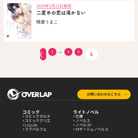
2020年3月25日発売
二度めの恋は渇かない
晴屋うまこ
...
1
4
5
6
お問い合わせはこちら
コミック
ライトノベル
コミックガルド
文庫
コミッククリエ
ノベルス
LiQulle
ノベルスf
ラブパルフェ
ロサージュノベルス