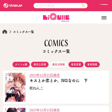
メ
ニ
コミック
ライトノベル
ュ
コミックガルド
文庫
コミッククリエ
ノベルス
ー
LiQulle
ノベルスf
コミックス一覧
ラブパルフェ
ロサージュノベルス
その他
通販・NEWS
COMICS
コミックエッセイ
OVERLAP STORE
ポケットモンスター
オーバーラップ広報室
アニメ
ゲーム
企業
会社概要
オーバーラップ文庫
コミックス一覧
採用情報
アクセス
オーバーラップホールディングス
お問い合わせはこちら
タイトル順
発売日昇順
発売日降順
著者昇順
著者降順
オーバーラップノベルス
2025年12月15日発売
キスとか恋とか、NGなのに 下
稔ねんこ
オーバーラップノベルスf
2025年12月15日発売