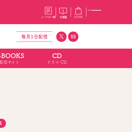
レーベル一覧
広報室
STORE
毎月1日配信
-BOOKS
CD
S
企業
配信サイト
ドラマ CD
E
会社概要
報室
採用情報
アクセス
オーバーラップホールディングス
ベルス
コミックガルド
お問い合わせはこちら
コミックエッセイ
順