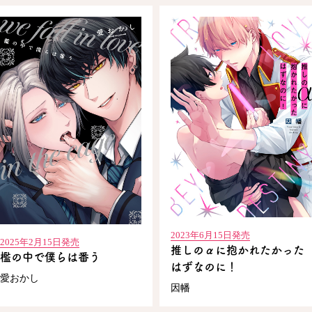
2023年6月15日発売
2025年2月15日発売
推しのαに抱かれたかった
檻の中で僕らは番う
はずなのに！
愛おかし
因幡