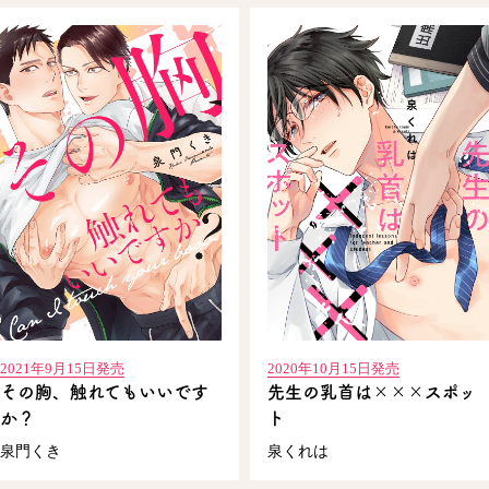
2021年9月15日発売
2020年10月15日発売
その胸、触れてもいいです
先生の乳首は×××スポッ
か？
ト
泉門くき
泉くれは