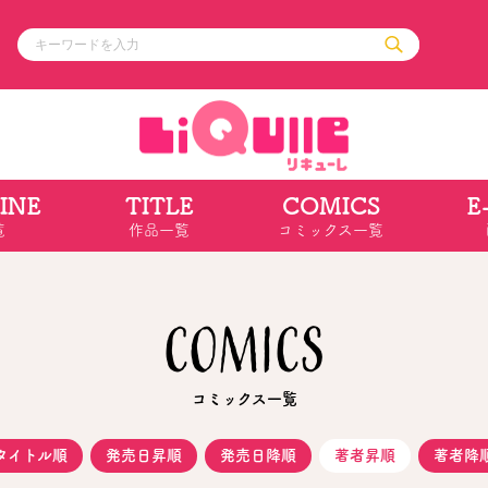
INE
TITLE
COMICS
E
ル
その他
通販・NEW
覧
作品一覧
コミックス一覧
コミックエッセイ
OVERLAP STOR
ポケットモンスター
オーバーラップ広
アニメ
ス
ゲーム
COMICS
ーラップノベルス
オーバーラップノベルスf
ロサージュノ
コミックス一覧
リキューレ
コミックパルフェ
タイトル順
発売日昇順
発売日降順
著者昇順
著者降