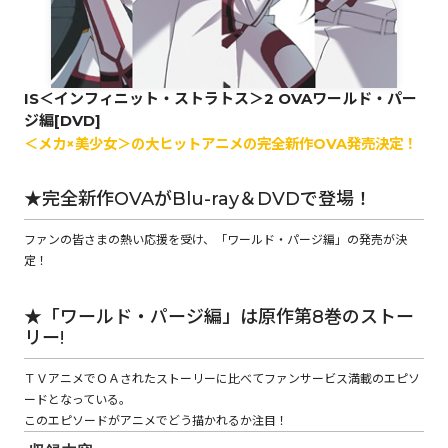
ロサージュノベルス
IS＜インフィニット・ストラトス＞2 OVAワールド・パー
ジ編[DVD]
コミックガルド
＜メカ×美少女＞の大ヒットアニメの完全新作OVA発売決定！
★完全新作OVAがBlu-ray＆DVDで登場！
コミッククリエ
ファンの皆さまの熱い応援を受け、「ワールド・パージ編」の発売が決
定！
★「ワールド・パージ編」は原作第8巻のストー
リキューレ
リー!
ＴＶアニメでＯＡされたストーリーに比べてファンサービス満載のエピソ
ードとなっている。
コミックパルフェ
このエピソードがアニメでどう描かれるか注目！