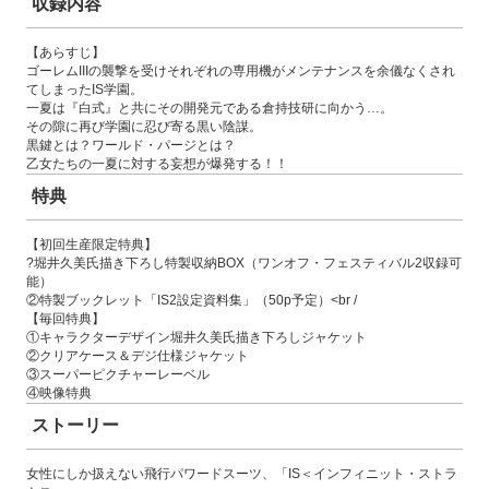
収録内容
【あらすじ】
コミックエッセイ
ゴーレムIIIの襲撃を受けそれぞれの専用機がメンテナンスを余儀なくされ
てしまったIS学園。
一夏は『白式』と共にその開発元である倉持技研に向かう…。
閉じる
その隙に再び学園に忍び寄る黒い陰謀。
黒鍵とは？ワールド・パージとは？
乙女たちの一夏に対する妄想が爆発する！！
特典
【初回生産限定特典】
?堀井久美氏描き下ろし特製収納BOX（ワンオフ・フェスティバル2収録可
能）
②特製ブックレット「IS2設定資料集」（50p予定）<br /
【毎回特典】
①キャラクターデザイン堀井久美氏描き下ろしジャケット
②クリアケース＆デジ仕様ジャケット
③スーパーピクチャーレーベル
④映像特典
ストーリー
女性にしか扱えない飛行パワードスーツ、「IS＜インフィニット・ストラ