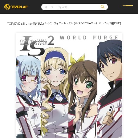
IS＜インフィニット・ストラトス＞2 OVAワールド・パージ編[DVD]
TOP
DVD＆Blu-ray関連商品
コミック
ライトノベル
コミックガルド
文庫
コミッククリエ
ノベルス
LiQulle
ノベルスf
ラブパルフェ
ロサージュノベルス
その他
通販・NEWS
コミックエッセイ
OVERLAP STORE
ポケットモンスター
オーバーラップ広報室
アニメ
ゲーム
企業
会社概要
オーバーラップ文庫
採用情報
アクセス
オーバーラップホールディングス
お問い合わせはこちら
オーバーラップノベルス
オーバーラップノベルスf