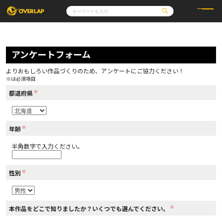
コミック
ライトノベル
コミックガルド
文庫
アンケートフォーム
コミッククリエ
ノベルス
LiQulle
ノベルスf
ラブパルフェ
ロサージュノベルス
その他
通販・NEWS
よりおもしろい作品づくりのため、アンケートにご協力ください！
コミックエッセイ
OVERLAP STORE
※は必須項目
ポケットモンスター
オーバーラップ広報室
アニメ
ゲーム
※
企業
都道府県
会社概要
オーバーラップ文庫
採用情報
アクセス
オーバーラップホールディングス
お問い合わせはこちら
※
年齢
半角数字で入力ください。
オーバーラップノベルス
※
性別
オーバーラップノベルスf
※
本作品をどこで知りましたか？いくつでも選んでください。