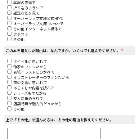
本屋の店頭で
折り込みチラシで
ロサージュノベルス
雑誌などを見て
オーバーラップ文庫公式HPで
オーバーラップ文庫Twitterで
その他インターネット媒体で
クチコミ
その他
コミックガルド
※
この本を購入した理由は、なんですか。いくつでも選んでください。
タイトルに惹かれて
作家のファンだから
コミッククリエ
表紙イラストにひかれて
イラストレーターのファンだから
帯の文言に惹かれて
あらすじや内容を読んで
シリーズものだから
友人に薦められて
リキューレ
店舗特典が魅力的だったから
その他
上で「その他」を選んだ方は、その他の理由を教えてください。
コミックパルフェ