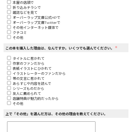
本屋の店頭で
折り込みチラシで
ロサージュノベルス
雑誌などを見て
オーバーラップ文庫公式HPで
オーバーラップ文庫Twitterで
その他インターネット媒体で
クチコミ
その他
コミックガルド
※
この本を購入した理由は、なんですか。いくつでも選んでください。
タイトルに惹かれて
作家のファンだから
コミッククリエ
表紙イラストにひかれて
イラストレーターのファンだから
帯の文言に惹かれて
あらすじや内容を読んで
シリーズものだから
友人に薦められて
リキューレ
店舗特典が魅力的だったから
その他
上で「その他」を選んだ方は、その他の理由を教えてください。
コミックパルフェ