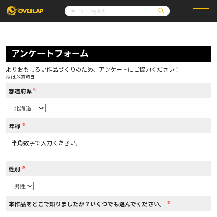
コミック
ライトノベル
コミックガルド
文庫
アンケートフォーム
コミッククリエ
ノベルス
LiQulle
ノベルスf
ラブパルフェ
ロサージュノベルス
その他
通販・NEWS
よりおもしろい作品づくりのため、アンケートにご協力ください！
コミックエッセイ
OVERLAP STORE
※は必須項目
ポケットモンスター
オーバーラップ広報室
アニメ
ゲーム
※
企業
都道府県
会社概要
オーバーラップ文庫
採用情報
アクセス
オーバーラップホールディングス
お問い合わせはこちら
※
年齢
半角数字で入力ください。
オーバーラップノベルス
※
性別
オーバーラップノベルスf
※
本作品をどこで知りましたか？いくつでも選んでください。