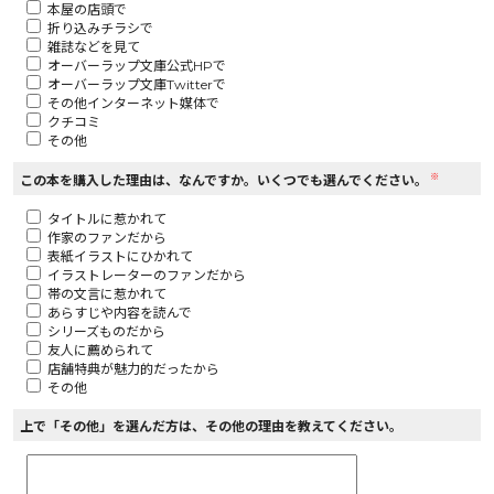
本屋の店頭で
折り込みチラシで
ロサージュノベルス
雑誌などを見て
オーバーラップ文庫公式HPで
オーバーラップ文庫Twitterで
その他インターネット媒体で
クチコミ
その他
コミックガルド
※
この本を購入した理由は、なんですか。いくつでも選んでください。
タイトルに惹かれて
作家のファンだから
コミッククリエ
表紙イラストにひかれて
イラストレーターのファンだから
帯の文言に惹かれて
あらすじや内容を読んで
シリーズものだから
友人に薦められて
リキューレ
店舗特典が魅力的だったから
その他
上で「その他」を選んだ方は、その他の理由を教えてください。
コミックパルフェ