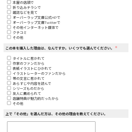
本屋の店頭で
折り込みチラシで
ロサージュノベルス
雑誌などを見て
オーバーラップ文庫公式HPで
オーバーラップ文庫Twitterで
その他インターネット媒体で
クチコミ
その他
コミックガルド
※
この本を購入した理由は、なんですか。いくつでも選んでください。
タイトルに惹かれて
作家のファンだから
コミッククリエ
表紙イラストにひかれて
イラストレーターのファンだから
帯の文言に惹かれて
あらすじや内容を読んで
シリーズものだから
友人に薦められて
リキューレ
店舗特典が魅力的だったから
その他
上で「その他」を選んだ方は、その他の理由を教えてください。
コミックパルフェ