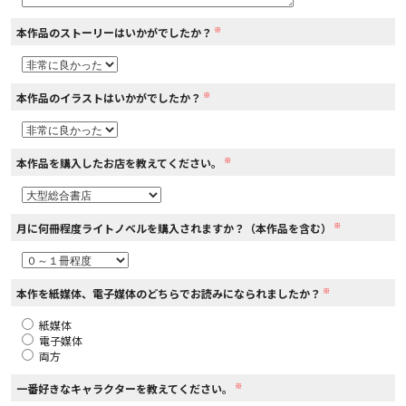
※
本作品のストーリーはいかがでしたか？
コミックエッセイ
閉じる
※
本作品のイラストはいかがでしたか？
※
本作品を購入したお店を教えてください。
※
月に何冊程度ライトノベルを購入されますか？（本作品を含む）
※
本作を紙媒体、電子媒体のどちらでお読みになられましたか？
紙媒体
電子媒体
両方
※
一番好きなキャラクターを教えてください。