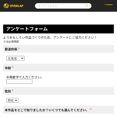
コミック
ライトノベル
コミックガルド
文庫
アンケートフォーム
コミッククリエ
ノベルス
LiQulle
ノベルスf
ラブパルフェ
ロサージュノベルス
その他
通販・NEWS
よりおもしろい作品づくりのため、アンケートにご協力ください！
コミックエッセイ
OVERLAP STORE
※は必須項目
ポケットモンスター
オーバーラップ広報室
アニメ
ゲーム
※
企業
都道府県
会社概要
オーバーラップ文庫
採用情報
アクセス
オーバーラップホールディングス
お問い合わせはこちら
※
年齢
半角数字で入力ください。
オーバーラップノベルス
※
性別
オーバーラップノベルスf
※
本作品をどこで知りましたか？いくつでも選んでください。