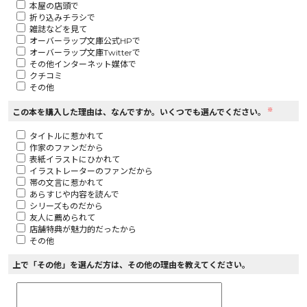
本屋の店頭で
折り込みチラシで
ロサージュノベルス
雑誌などを見て
オーバーラップ文庫公式HPで
オーバーラップ文庫Twitterで
その他インターネット媒体で
クチコミ
その他
コミックガルド
※
この本を購入した理由は、なんですか。いくつでも選んでください。
タイトルに惹かれて
作家のファンだから
コミッククリエ
表紙イラストにひかれて
イラストレーターのファンだから
帯の文言に惹かれて
あらすじや内容を読んで
シリーズものだから
友人に薦められて
リキューレ
店舗特典が魅力的だったから
その他
上で「その他」を選んだ方は、その他の理由を教えてください。
コミックパルフェ