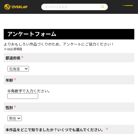
コミック
ライトノベル
コミックガルド
文庫
アンケートフォーム
コミッククリエ
ノベルス
LiQulle
ノベルスf
ラブパルフェ
ロサージュノベルス
その他
通販・NEWS
よりおもしろい作品づくりのため、アンケートにご協力ください！
コミックエッセイ
OVERLAP STORE
※は必須項目
ポケットモンスター
オーバーラップ広報室
アニメ
ゲーム
※
企業
都道府県
会社概要
オーバーラップ文庫
採用情報
アクセス
オーバーラップホールディングス
お問い合わせはこちら
※
年齢
半角数字で入力ください。
オーバーラップノベルス
※
性別
オーバーラップノベルスf
※
本作品をどこで知りましたか？いくつでも選んでください。