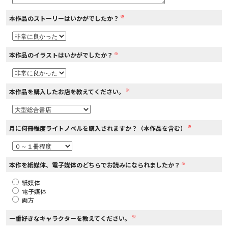
※
本作品のストーリーはいかがでしたか？
コミックエッセイ
閉じる
※
本作品のイラストはいかがでしたか？
※
本作品を購入したお店を教えてください。
※
月に何冊程度ライトノベルを購入されますか？（本作品を含む）
※
本作を紙媒体、電子媒体のどちらでお読みになられましたか？
紙媒体
電子媒体
両方
※
一番好きなキャラクターを教えてください。