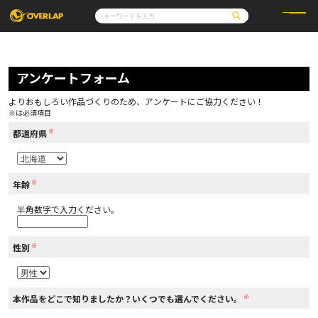
コミック
ライトノベル
コミックガルド
文庫
アンケートフォーム
コミッククリエ
ノベルス
LiQulle
ノベルスf
ラブパルフェ
ロサージュノベルス
その他
通販・NEWS
よりおもしろい作品づくりのため、アンケートにご協力ください！
コミックエッセイ
OVERLAP STORE
※は必須項目
ポケットモンスター
オーバーラップ広報室
アニメ
ゲーム
※
企業
都道府県
会社概要
オーバーラップ文庫
採用情報
アクセス
オーバーラップホールディングス
お問い合わせはこちら
※
年齢
半角数字で入力ください。
オーバーラップノベルス
※
性別
オーバーラップノベルスf
※
本作品をどこで知りましたか？いくつでも選んでください。