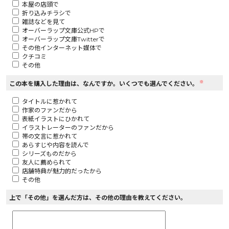
本屋の店頭で
折り込みチラシで
ロサージュノベルス
雑誌などを見て
オーバーラップ文庫公式HPで
オーバーラップ文庫Twitterで
その他インターネット媒体で
クチコミ
その他
コミックガルド
※
この本を購入した理由は、なんですか。いくつでも選んでください。
タイトルに惹かれて
作家のファンだから
コミッククリエ
表紙イラストにひかれて
イラストレーターのファンだから
帯の文言に惹かれて
あらすじや内容を読んで
シリーズものだから
友人に薦められて
リキューレ
店舗特典が魅力的だったから
その他
上で「その他」を選んだ方は、その他の理由を教えてください。
コミックパルフェ