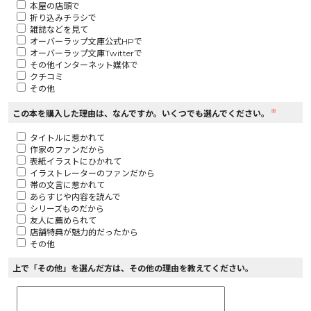
本屋の店頭で
折り込みチラシで
ロサージュノベルス
雑誌などを見て
オーバーラップ文庫公式HPで
オーバーラップ文庫Twitterで
その他インターネット媒体で
クチコミ
その他
コミックガルド
※
この本を購入した理由は、なんですか。いくつでも選んでください。
タイトルに惹かれて
作家のファンだから
コミッククリエ
表紙イラストにひかれて
イラストレーターのファンだから
帯の文言に惹かれて
あらすじや内容を読んで
シリーズものだから
友人に薦められて
リキューレ
店舗特典が魅力的だったから
その他
上で「その他」を選んだ方は、その他の理由を教えてください。
コミックパルフェ