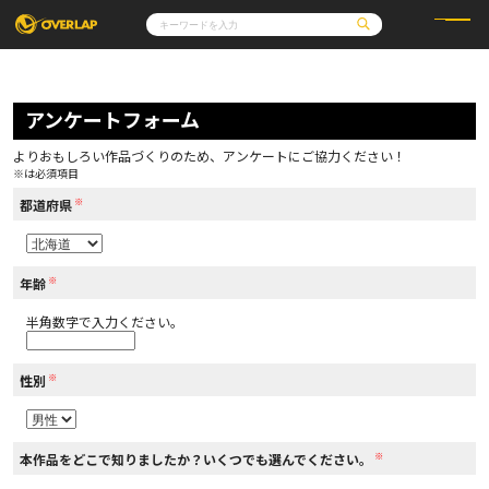
コミック
ライトノベル
コミックガルド
文庫
アンケートフォーム
コミッククリエ
ノベルス
LiQulle
ノベルスf
ラブパルフェ
ロサージュノベルス
その他
通販・NEWS
よりおもしろい作品づくりのため、アンケートにご協力ください！
コミックエッセイ
OVERLAP STORE
※は必須項目
ポケットモンスター
オーバーラップ広報室
アニメ
ゲーム
※
企業
都道府県
会社概要
オーバーラップ文庫
採用情報
アクセス
オーバーラップホールディングス
お問い合わせはこちら
※
年齢
半角数字で入力ください。
オーバーラップノベルス
※
性別
オーバーラップノベルスf
※
本作品をどこで知りましたか？いくつでも選んでください。