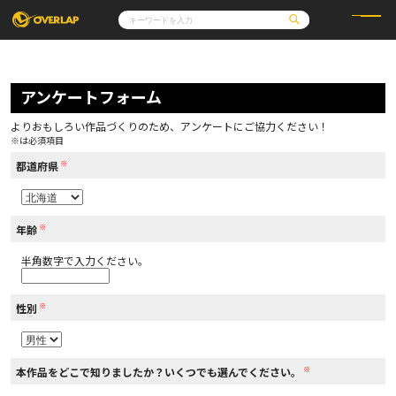
コミック
ライトノベル
コミックガルド
文庫
アンケートフォーム
コミッククリエ
ノベルス
LiQulle
ノベルスf
ラブパルフェ
ロサージュノベルス
その他
通販・NEWS
よりおもしろい作品づくりのため、アンケートにご協力ください！
コミックエッセイ
OVERLAP STORE
※は必須項目
ポケットモンスター
オーバーラップ広報室
アニメ
ゲーム
※
企業
都道府県
会社概要
オーバーラップ文庫
採用情報
アクセス
オーバーラップホールディングス
お問い合わせはこちら
※
年齢
半角数字で入力ください。
オーバーラップノベルス
※
性別
オーバーラップノベルスf
※
本作品をどこで知りましたか？いくつでも選んでください。