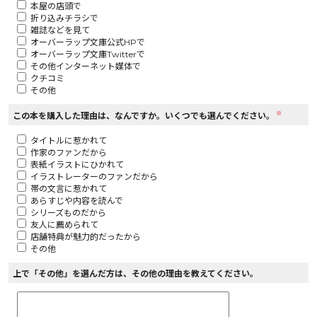
本屋の店頭で
折り込みチラシで
ロサージュノベルス
雑誌などを見て
オーバーラップ文庫公式HPで
オーバーラップ文庫Twitterで
その他インターネット媒体で
クチコミ
その他
コミックガルド
※
この本を購入した理由は、なんですか。いくつでも選んでください。
タイトルに惹かれて
作家のファンだから
コミッククリエ
表紙イラストにひかれて
イラストレーターのファンだから
帯の文言に惹かれて
あらすじや内容を読んで
シリーズものだから
友人に薦められて
リキューレ
店舗特典が魅力的だったから
その他
上で「その他」を選んだ方は、その他の理由を教えてください。
コミックパルフェ