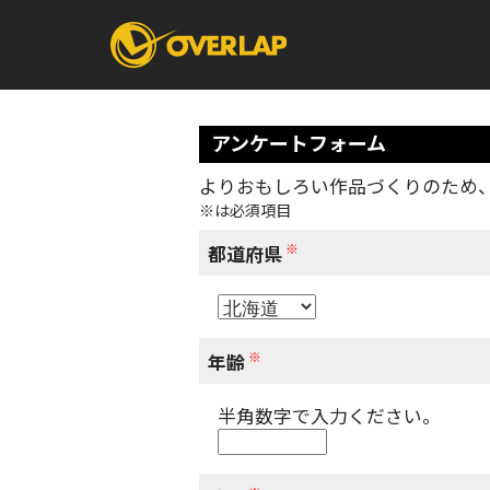
アンケートフォーム
よりおもしろい作品づくりのため
※は必須項目
コミック
ライトノベ
コミックガルド
文庫
※
コミッククリエ
ノベルス
都道府県
LiQulle
ノベルスf
ラブパルフェ
ロサージュノベル
オーバーラップ文庫
オーバ
※
年齢
半角数字で入力ください。
コミッククリエ