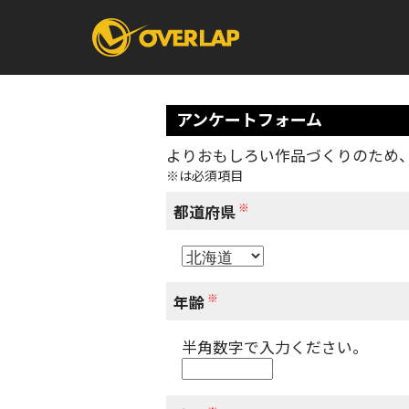
アンケートフォーム
よりおもしろい作品づくりのため
※は必須項目
コミック
ライトノベ
コミックガルド
文庫
※
コミッククリエ
ノベルス
都道府県
LiQulle
ノベルスf
ラブパルフェ
ロサージュノベル
オーバーラップ文庫
オーバ
※
年齢
半角数字で入力ください。
コミッククリエ