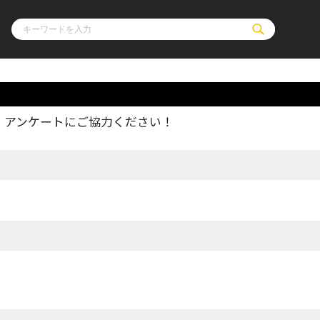
、アンケートにご協力ください！
ル
その他
通販・NEW
コミックエッセイ
OVERLAP STOR
ポケットモンスター
オーバーラップ広
アニメ
ス
ゲーム
ーラップノベルス
オーバーラップノベルスf
ロサージュノ
リキューレ
コミックパルフェ