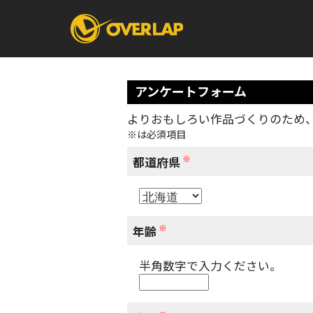
アンケートフォーム
よりおもしろい作品づくりのため
※は必須項目
コミック
ライトノベ
コミックガルド
文庫
※
コミッククリエ
ノベルス
都道府県
LiQulle
ノベルスf
ラブパルフェ
ロサージュノベル
オーバーラップ文庫
オーバ
※
年齢
半角数字で入力ください。
コミッククリエ