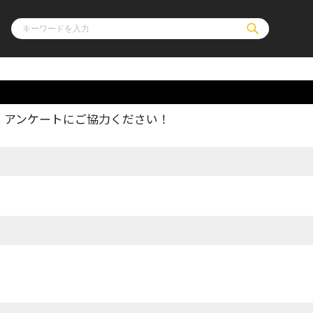
、アンケートにご協力ください！
ル
その他
通販・NEW
コミックエッセイ
OVERLAP STOR
ポケットモンスター
オーバーラップ広
アニメ
ス
ゲーム
ーラップノベルス
オーバーラップノベルスf
ロサージュノ
リキューレ
コミックパルフェ