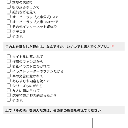
本屋の店頭で
折り込みチラシで
ロサージュノベルス
雑誌などを見て
オーバーラップ文庫公式HPで
オーバーラップ文庫Twitterで
その他インターネット媒体で
クチコミ
その他
コミックガルド
※
この本を購入した理由は、なんですか。いくつでも選んでください。
タイトルに惹かれて
作家のファンだから
コミッククリエ
表紙イラストにひかれて
イラストレーターのファンだから
帯の文言に惹かれて
あらすじや内容を読んで
シリーズものだから
友人に薦められて
リキューレ
店舗特典が魅力的だったから
その他
上で「その他」を選んだ方は、その他の理由を教えてください。
コミックパルフェ