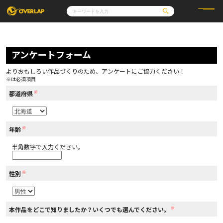
コミック
ライトノベル
コミックガルド
文庫
アンケートフォーム
コミッククリエ
ノベルス
LiQulle
ノベルスf
ラブパルフェ
ロサージュノベルス
その他
通販・NEWS
よりおもしろい作品づくりのため、アンケートにご協力ください！
コミックエッセイ
OVERLAP STORE
※は必須項目
ポケットモンスター
オーバーラップ広報室
アニメ
ゲーム
※
企業
都道府県
会社概要
オーバーラップ文庫
採用情報
アクセス
オーバーラップホールディングス
お問い合わせはこちら
※
年齢
半角数字で入力ください。
オーバーラップノベルス
※
性別
オーバーラップノベルスf
※
本作品をどこで知りましたか？いくつでも選んでください。