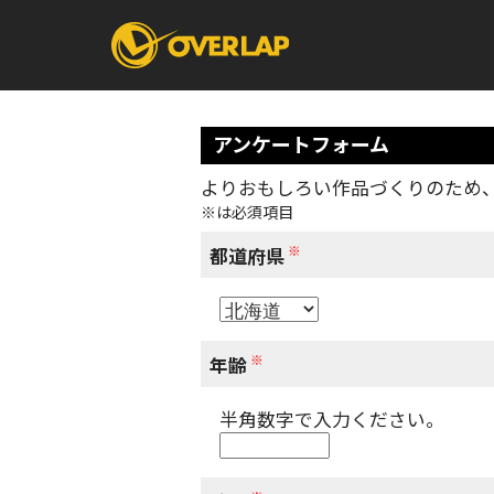
アンケートフォーム
よりおもしろい作品づくりのため
※は必須項目
コミック
ライトノベ
コミックガルド
文庫
※
コミッククリエ
ノベルス
都道府県
LiQulle
ノベルスf
ラブパルフェ
ロサージュノベル
オーバーラップ文庫
オーバ
※
年齢
半角数字で入力ください。
コミッククリエ