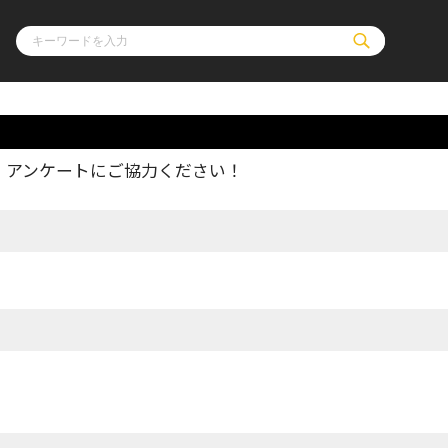
、アンケートにご協力ください！
ル
その他
通販・NEW
コミックエッセイ
OVERLAP STOR
ポケットモンスター
オーバーラップ広
アニメ
ス
ゲーム
ーラップノベルス
オーバーラップノベルスf
ロサージュノ
リキューレ
コミックパルフェ