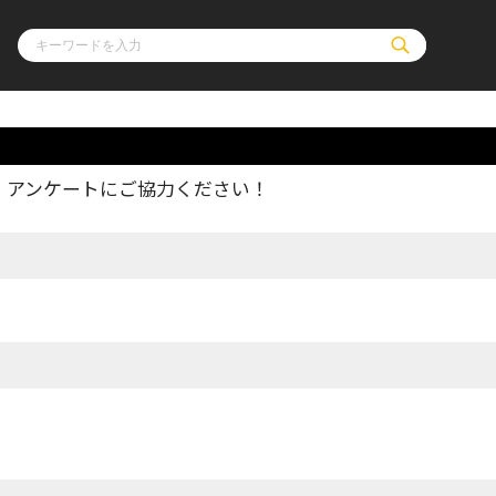
、アンケートにご協力ください！
ル
その他
通販・NEW
コミックエッセイ
OVERLAP STOR
ポケットモンスター
オーバーラップ広
アニメ
ス
ゲーム
ーラップノベルス
オーバーラップノベルスf
ロサージュノ
リキューレ
コミックパルフェ