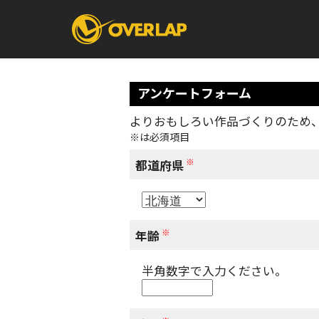
アンケートフォーム
よりおもしろい作品づくりのため
※は必須項目
コミック
ライトノベ
コミックガルド
文庫
※
コミッククリエ
ノベルス
都道府県
LiQulle
ノベルスf
ラブパルフェ
ロサージュノベル
オーバーラップ文庫
オーバ
※
年齢
半角数字で入力ください。
コミッククリエ