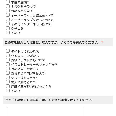
本屋の店頭で
折り込みチラシで
ロサージュノベルス
雑誌などを見て
オーバーラップ文庫公式HPで
オーバーラップ文庫Twitterで
その他インターネット媒体で
クチコミ
その他
コミックガルド
※
この本を購入した理由は、なんですか。いくつでも選んでください。
タイトルに惹かれて
作家のファンだから
コミッククリエ
表紙イラストにひかれて
イラストレーターのファンだから
帯の文言に惹かれて
あらすじや内容を読んで
シリーズものだから
友人に薦められて
リキューレ
店舗特典が魅力的だったから
その他
上で「その他」を選んだ方は、その他の理由を教えてください。
コミックパルフェ