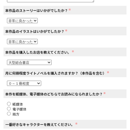
※
本作品のストーリーはいかがでしたか？
コミックエッセイ
閉じる
※
本作品のイラストはいかがでしたか？
※
本作品を購入したお店を教えてください。
※
月に何冊程度ライトノベルを購入されますか？（本作品を含む）
※
本作を紙媒体、電子媒体のどちらでお読みになられましたか？
紙媒体
電子媒体
両方
※
一番好きなキャラクターを教えてください。