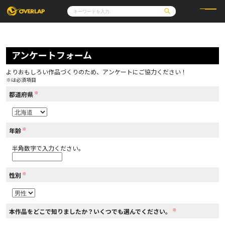
コミック
ライトノベル
コミックガルド
文庫
アンケートフォーム
コミッククリエ
ノベルス
LiQulle
ノベルスf
ラブパルフェ
ロサージュノベルス
その他
通販・NEWS
よりおもしろい作品づくりのため、アンケートにご協力ください！
コミックエッセイ
OVERLAP STORE
※は必須項目
ポケットモンスター
オーバーラップ広報室
アニメ
ゲーム
※
企業
都道府県
会社概要
オーバーラップ文庫
採用情報
アクセス
オーバーラップホールディングス
お問い合わせはこちら
※
年齢
半角数字で入力ください。
オーバーラップノベルス
※
性別
オーバーラップノベルスf
※
本作品をどこで知りましたか？いくつでも選んでください。