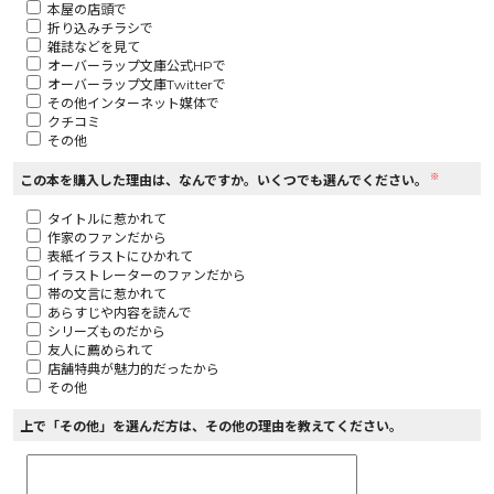
本屋の店頭で
折り込みチラシで
ロサージュノベルス
雑誌などを見て
オーバーラップ文庫公式HPで
オーバーラップ文庫Twitterで
その他インターネット媒体で
クチコミ
その他
コミックガルド
※
この本を購入した理由は、なんですか。いくつでも選んでください。
タイトルに惹かれて
作家のファンだから
コミッククリエ
表紙イラストにひかれて
イラストレーターのファンだから
帯の文言に惹かれて
あらすじや内容を読んで
シリーズものだから
友人に薦められて
リキューレ
店舗特典が魅力的だったから
その他
上で「その他」を選んだ方は、その他の理由を教えてください。
コミックパルフェ