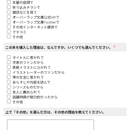
本屋の店頭で
折り込みチラシで
ロサージュノベルス
雑誌などを見て
オーバーラップ文庫公式HPで
オーバーラップ文庫Twitterで
その他インターネット媒体で
クチコミ
その他
コミックガルド
※
この本を購入した理由は、なんですか。いくつでも選んでください。
タイトルに惹かれて
作家のファンだから
コミッククリエ
表紙イラストにひかれて
イラストレーターのファンだから
帯の文言に惹かれて
あらすじや内容を読んで
シリーズものだから
友人に薦められて
リキューレ
店舗特典が魅力的だったから
その他
上で「その他」を選んだ方は、その他の理由を教えてください。
コミックパルフェ