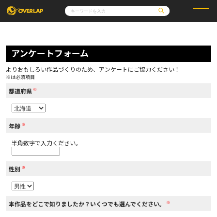
コミック
ライトノベル
コミックガルド
文庫
アンケートフォーム
コミッククリエ
ノベルス
LiQulle
ノベルスf
ラブパルフェ
ロサージュノベルス
その他
通販・NEWS
よりおもしろい作品づくりのため、アンケートにご協力ください！
コミックエッセイ
OVERLAP STORE
※は必須項目
ポケットモンスター
オーバーラップ広報室
アニメ
ゲーム
※
企業
都道府県
会社概要
オーバーラップ文庫
採用情報
アクセス
オーバーラップホールディングス
お問い合わせはこちら
※
年齢
半角数字で入力ください。
オーバーラップノベルス
※
性別
オーバーラップノベルスf
※
本作品をどこで知りましたか？いくつでも選んでください。