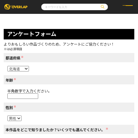
コミック
ライトノベル
コミックガルド
文庫
アンケートフォーム
コミッククリエ
ノベルス
LiQulle
ノベルスf
ラブパルフェ
ロサージュノベルス
その他
通販・NEWS
よりおもしろい作品づくりのため、アンケートにご協力ください！
コミックエッセイ
OVERLAP STORE
※は必須項目
ポケットモンスター
オーバーラップ広報室
アニメ
ゲーム
※
企業
都道府県
会社概要
オーバーラップ文庫
採用情報
アクセス
オーバーラップホールディングス
お問い合わせはこちら
※
年齢
半角数字で入力ください。
オーバーラップノベルス
※
性別
オーバーラップノベルスf
※
本作品をどこで知りましたか？いくつでも選んでください。