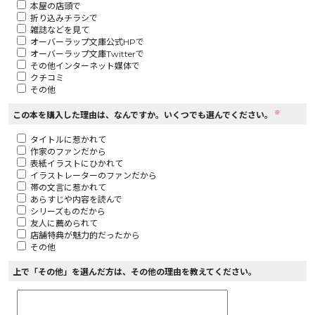
本屋の店頭で
折り込みチラシで
ロサージュノベルス
雑誌などを見て
オーバーラップ文庫公式HPで
オーバーラップ文庫Twitterで
その他インターネット媒体で
クチコミ
その他
コミックガルド
※
この本を購入した理由は、なんですか。いくつでも選んでください。
タイトルに惹かれて
作家のファンだから
コミッククリエ
表紙イラストにひかれて
イラストレーターのファンだから
帯の文言に惹かれて
あらすじや内容を読んで
シリーズものだから
友人に薦められて
リキューレ
店舗特典が魅力的だったから
その他
上で「その他」を選んだ方は、その他の理由を教えてください。
コミックパルフェ