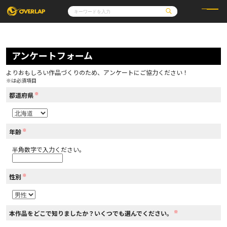
コミック
ライトノベル
コミックガルド
文庫
アンケートフォーム
コミッククリエ
ノベルス
LiQulle
ノベルスf
ラブパルフェ
ロサージュノベルス
その他
通販・NEWS
よりおもしろい作品づくりのため、アンケートにご協力ください！
コミックエッセイ
OVERLAP STORE
※は必須項目
ポケットモンスター
オーバーラップ広報室
アニメ
ゲーム
※
企業
都道府県
会社概要
オーバーラップ文庫
採用情報
アクセス
オーバーラップホールディングス
お問い合わせはこちら
※
年齢
半角数字で入力ください。
オーバーラップノベルス
※
性別
オーバーラップノベルスf
※
本作品をどこで知りましたか？いくつでも選んでください。