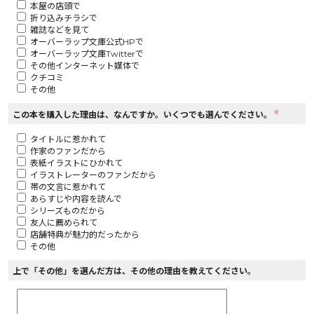
本屋の店頭で
折り込みチラシで
ロサージュノベルス
雑誌などを見て
オーバーラップ文庫公式HPで
オーバーラップ文庫Twitterで
その他インターネット媒体で
クチコミ
その他
コミックガルド
※
この本を購入した理由は、なんですか。いくつでも選んでください。
タイトルに惹かれて
作家のファンだから
コミッククリエ
表紙イラストにひかれて
イラストレーターのファンだから
帯の文言に惹かれて
あらすじや内容を読んで
シリーズものだから
友人に薦められて
リキューレ
店舗特典が魅力的だったから
その他
上で「その他」を選んだ方は、その他の理由を教えてください。
コミックパルフェ