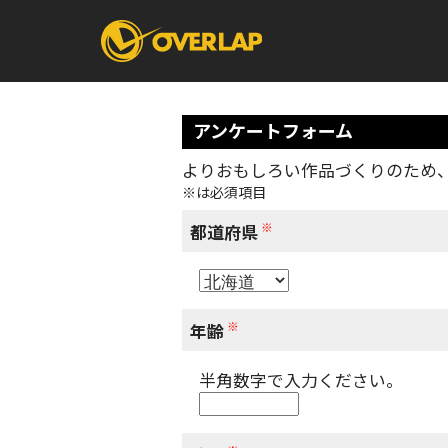
アンケートフォーム
よりおもしろい作品づくりのため
※は必須項目
コミック
ライトノベ
コミックガルド
文庫
※
コミッククリエ
ノベルス
都道府県
LiQulle
ノベルスf
ラブパルフェ
ロサージュノベル
オーバーラップ文庫
オーバ
※
年齢
半角数字で入力ください。
コミッククリエ