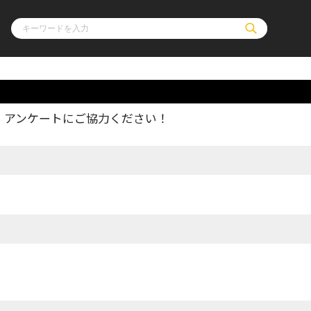
、アンケートにご協力ください！
ル
その他
通販・NEW
コミックエッセイ
OVERLAP STOR
ポケットモンスター
オーバーラップ広
アニメ
ス
ゲーム
ーラップノベルス
オーバーラップノベルスf
ロサージュノ
リキューレ
コミックパルフェ