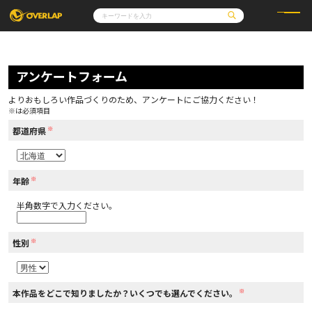
コミック
ライトノベル
コミックガルド
文庫
アンケートフォーム
コミッククリエ
ノベルス
LiQulle
ノベルスf
ラブパルフェ
ロサージュノベルス
その他
通販・NEWS
よりおもしろい作品づくりのため、アンケートにご協力ください！
コミックエッセイ
OVERLAP STORE
※は必須項目
ポケットモンスター
オーバーラップ広報室
アニメ
ゲーム
※
企業
都道府県
会社概要
オーバーラップ文庫
採用情報
アクセス
オーバーラップホールディングス
お問い合わせはこちら
※
年齢
半角数字で入力ください。
オーバーラップノベルス
※
性別
オーバーラップノベルスf
※
本作品をどこで知りましたか？いくつでも選んでください。