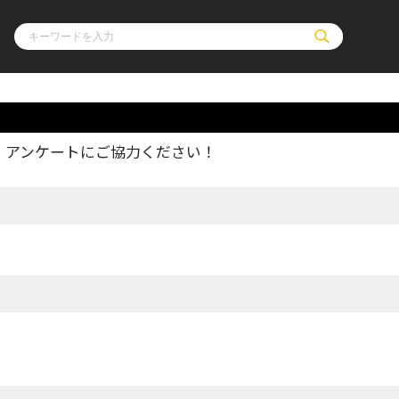
、アンケートにご協力ください！
ル
その他
通販・NEW
コミックエッセイ
OVERLAP STOR
ポケットモンスター
オーバーラップ広
アニメ
ス
ゲーム
ーラップノベルス
オーバーラップノベルスf
ロサージュノ
リキューレ
コミックパルフェ