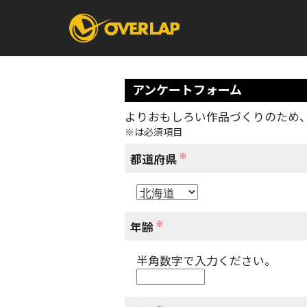
アンケートフォーム
よりおもしろい作品づくりのため
※は必須項目
コミック
ライトノベ
コミックガルド
文庫
※
コミッククリエ
ノベルス
都道府県
LiQulle
ノベルスf
ラブパルフェ
ロサージュノベル
オーバーラップ文庫
オーバ
※
年齢
半角数字で入力ください。
コミッククリエ