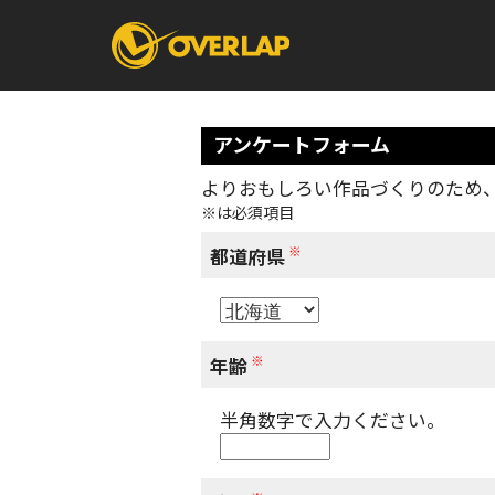
アンケートフォーム
よりおもしろい作品づくりのため
※は必須項目
コミック
ライトノベ
コミックガルド
文庫
※
コミッククリエ
ノベルス
都道府県
LiQulle
ノベルスf
ラブパルフェ
ロサージュノベル
オーバーラップ文庫
オーバ
※
年齢
半角数字で入力ください。
コミッククリエ