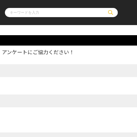
、アンケートにご協力ください！
ル
その他
通販・NEW
コミックエッセイ
OVERLAP STOR
ポケットモンスター
オーバーラップ広
アニメ
ス
ゲーム
ーラップノベルス
オーバーラップノベルスf
ロサージュノ
リキューレ
コミックパルフェ