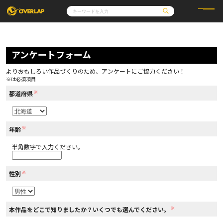
コミック
ライトノベル
コミックガルド
文庫
アンケートフォーム
コミッククリエ
ノベルス
LiQulle
ノベルスf
ラブパルフェ
ロサージュノベルス
その他
通販・NEWS
よりおもしろい作品づくりのため、アンケートにご協力ください！
コミックエッセイ
OVERLAP STORE
※は必須項目
ポケットモンスター
オーバーラップ広報室
アニメ
ゲーム
※
企業
都道府県
会社概要
オーバーラップ文庫
採用情報
アクセス
オーバーラップホールディングス
お問い合わせはこちら
※
年齢
半角数字で入力ください。
オーバーラップノベルス
※
性別
オーバーラップノベルスf
※
本作品をどこで知りましたか？いくつでも選んでください。