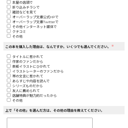
本屋の店頭で
折り込みチラシで
ロサージュノベルス
雑誌などを見て
オーバーラップ文庫公式HPで
オーバーラップ文庫Twitterで
その他インターネット媒体で
クチコミ
その他
コミックガルド
※
この本を購入した理由は、なんですか。いくつでも選んでください。
タイトルに惹かれて
作家のファンだから
コミッククリエ
表紙イラストにひかれて
イラストレーターのファンだから
帯の文言に惹かれて
あらすじや内容を読んで
シリーズものだから
友人に薦められて
リキューレ
店舗特典が魅力的だったから
その他
上で「その他」を選んだ方は、その他の理由を教えてください。
コミックパルフェ